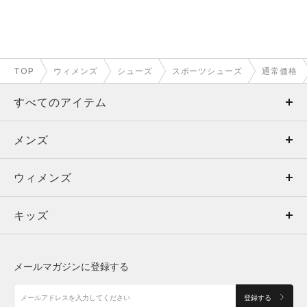
TOP
ウィメンズ
シューズ
スポーツシューズ
通常価格
すべてのアイテム
メンズ
メンズ
ウィメンズ
トップス
ウィメンズ
キッズ
トップス
ボトムス
キッズ
トップス
ボトムス
シューズ
シューズ
メールマガジンに登録する
ボトムス
シューズ
アクセサリー
アクセサリー
登録する