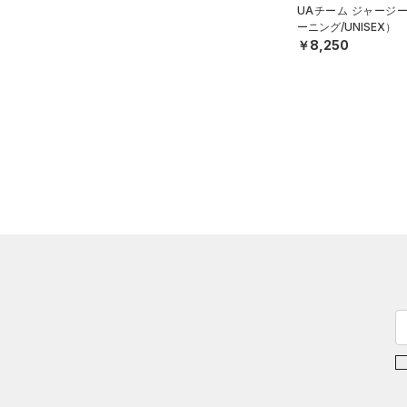
Charged Cotton(チャージド
UAチーム ジャージ
コットン)
（0）
ーニング/UNISEX）
￥8,250
Rival Fleece(ライバルフリー
ス)
（0）
Armour Fleece(アーマーフリ
ース)
（0）