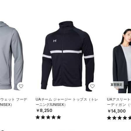
直営限定
スウェット フーデ
UAチーム ジャージー トップス（トレ
UAアスリート
ISEX）
ーニング/UNISEX）
ーディガン（ラ
X）
￥8,250
￥14,300