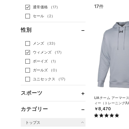
17件
通常価格
（17）
セール
（2）
性別
メンズ
（33）
ウィメンズ
（17）
ボーイズ
（1）
ガールズ
（0）
ユニセックス
（17）
スポーツ
UAチーム アーマー
ィー（トレーニング/UN
ベースボール
（0）
カテゴリー
￥8,470
バスケットボール
（0）
トップス
ゴルフ
（0）