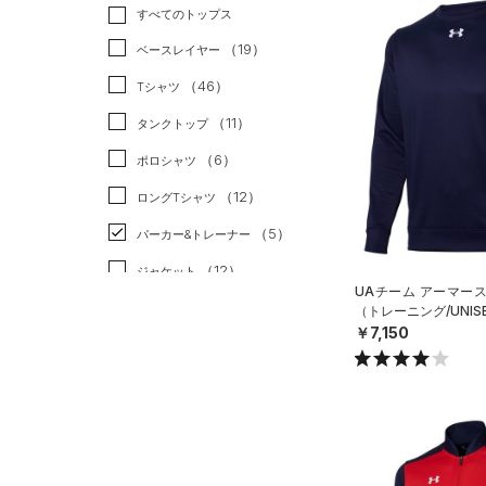
トレーニング
すべてのトップス
（15）
ランニング
（0）
（19）
ベースレイヤー
スポーツスタイル
（0）
（46）
Tシャツ
アメリカンフットボール
（11）
タンクトップ
（0）
（6）
ポロシャツ
サッカー
（0）
（12）
ロングTシャツ
リカバリー
（2）
（5）
パーカー&トレーナー
その他
（0）
（12）
ジャケット
UAチーム アーマー
（12）
ジャージ
（トレーニング/UNIS
￥7,150
（0）
ベスト
（2）
ダウン・コート
（17）
スポーツブラ
（0）
セットアップ