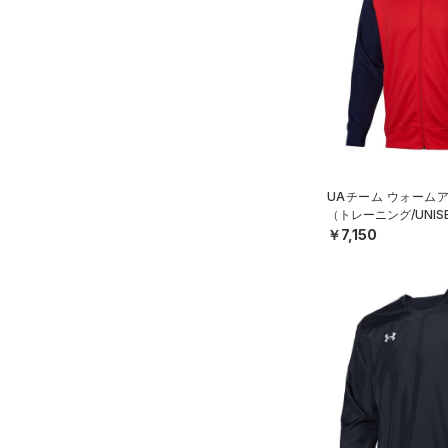
（0）
スイムウェア
ボトムス
アクセサリー
すべてのボトムス
シューズ
すべてのアクセサリー
（15）
レギンス&タイツ
すべてのシューズ
（28）
バックパック
（23）
ショートパンツ
サイズ
（34）
スポーツシューズ
ショルダー＆トートバッグ
（28）
パンツ(ロングパンツ)
UAチーム ウォーム
（10）
YXS(120cm)
カラー
（0）
スパイク
（トレーニング/UNIS
（3）
スウェット＆フリース
YS(130cm)
（8）
サックパック
￥7,150
スポーツスタイルシューズ
（3）
アンダーウェア
YM(140cm)
（14）
価格
（5）
ウェストバッグ
（0）
ブラック
スカート
ホワイト
ブラウン
グリーン
YL(150cm)
（2）
サンダル
（12）
ダッフルバッグ
（0）
テクノロジー
YXL(160cm)
スイムウェア
（14）
キャップ＆ビーニー
～
円
円
S
ブルー
パープル
レッド
イエロー
（0）
FLOW(フロー)
（0）
ベルト
在庫
M
HOVR(ホバー)
（0）
（4）
グローブ・手袋
L
オレンジ
その他
在庫あり
CHARGED(チャージド)
（0）
限定
（3）
アイウェア
XL