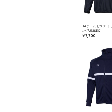
MICRO G(マイクロＧ)
（0）
リストバンド＆ヘッドバンド
2XL
直営限定
（2）
コレクション
（2）
TRIBASE(トライベース)
3XL
公式サイト限定
（0）
（0）
（0）
スポーツマスク
4XL
プロジェクトロック
（0）
在庫残りわずか
（0）
RUSH(ラッシュ)
（0）
UAチーム ピステ 
（36）
ソックス
5XL
ステフィン・カリー
（0）
ング/UNISEX）
ISO-CHILL(アイソチル)
（0）
￥7,700
6XL
（0）
ネックウォーマー
アジア限定
（0）
Tech(テック)
（0）
（4）
スリーブ
COLDGEAR ARMOUR(コール
（9）
ドギアアーマー)
タオル
（0）
HEATGEAR ARMOUR(ヒート
（0）
ボール
ギアアーマー)
（0）
（0）
イヤホン＆ヘッドホン
STORM(ストーム)
（0）
（5）
ウォーターボトル
COLDGEAR INFRARED(コー
（11）
その他
ルドギアインフラレッド)
（0）
AUXETIC(オーゼティック)
（0）