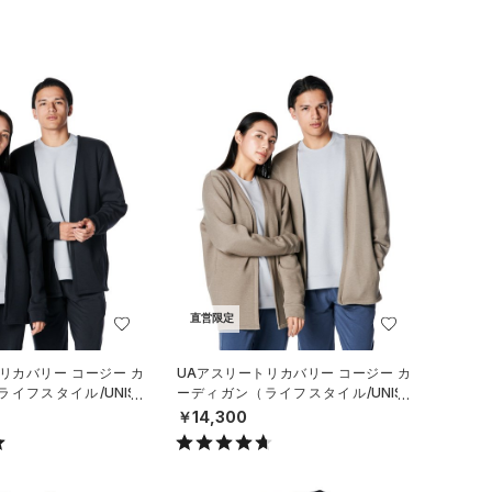
直営限定
リカバリー コージー カ
UAアスリートリカバリー コージー カ
イフスタイル/UNISE
ーディガン（ライフスタイル/UNISE
X）
￥14,300