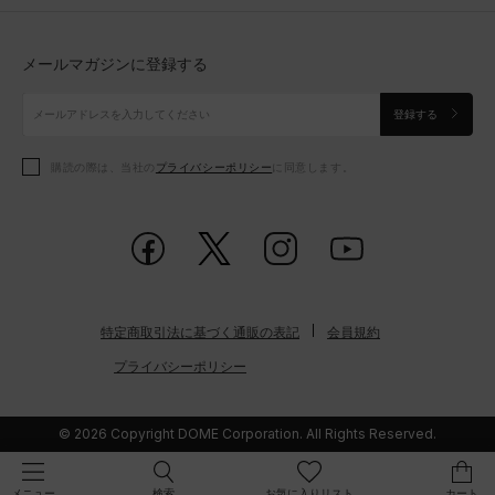
トップス
ボトムス
シューズ
シューズ
メールマガジンに登録する
ボトムス
シューズ
アクセサリー
アクセサリー
登録する
シューズ
アクセサリー
購読の際は、当社の
プライバシーポリシー
に同意します。
アクセサリー
スポーツブラ
レギンス＆タイツ
特定商取引法に基づく通販の表記
会員規約
プライバシーポリシー
© 2026 Copyright DOME Corporation. All Rights Reserved.
検索
お気に入りリスト
カート
メニュー