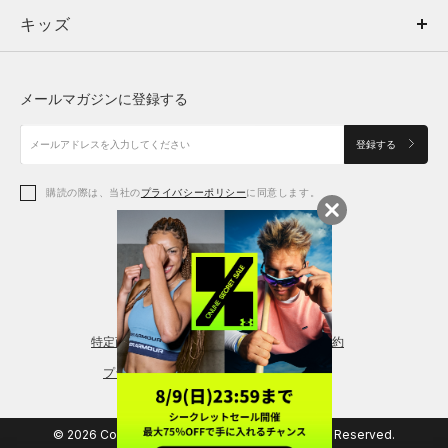
キッズ
トップス
ボトムス
キッズ
トップス
ボトムス
シューズ
シューズ
メールマガジンに登録する
ボトムス
シューズ
アクセサリー
アクセサリー
登録する
シューズ
アクセサリー
購読の際は、当社の
プライバシーポリシー
に同意します。
アクセサリー
スポーツブラ
レギンス＆タイツ
特定商取引法に基づく通販の表記
会員規約
プライバシーポリシー
© 2026 Copyright DOME Corporation. All Rights Reserved.