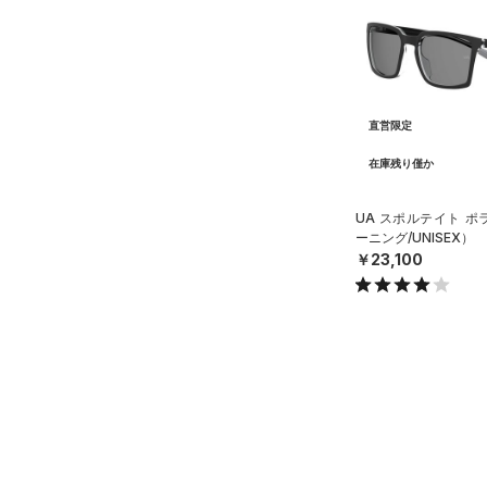
（28）
ソックス
（0）
ネックウォーマー
（2）
スリーブ
（3）
タオル
直営限定
（0）
ボール
在庫残り僅か
（0）
イヤホン＆ヘッドホン
UA スポルテイト 
（2）
ウォーターボトル
ーニング/UNISEX）
￥23,100
（8）
その他
シューズ
すべてのシューズ
サイズ
（5）
スポーツシューズ
ONESIZE
カラー
（0）
スパイク
スポーツスタイルシューズ
（11）