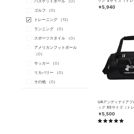
ッグ Sサイズ（トレー
バスケットボール
（0）
X）
￥5,940
ゴルフ
（0）
トレーニング
（13）
ランニング
（0）
スポーツスタイル
（0）
アメリカンフットボール
（0）
サッカー
（0）
リカバリー
（0）
その他
（0）
カテゴリー
UAアンディナイアブル
ッグ XSサイズ（トレ
トップス
X）
￥5,500
ボトムス
すべてのトップス
アクセサリー
すべてのボトムス
（18）
ベースレイヤー