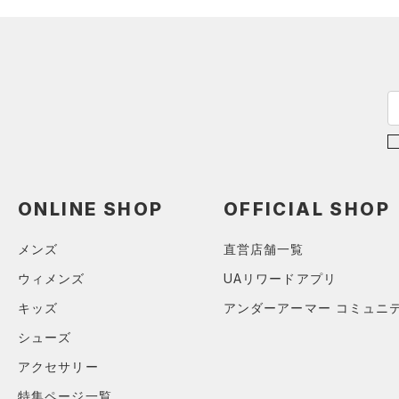
ブラック
ホワイト
ブラウン
グリーン
（2）
サンダル
ブルー
パープル
レッド
イエロー
オレンジ
その他
価格
ONLINE SHOP
OFFICIAL SHOP
テクノロジー
メンズ
直営店舗一覧
～
円
円
ウィメンズ
UAリワードアプリ
FLOW(フロー)
（0）
在庫
キッズ
アンダーアーマー コミュニ
HOVR(ホバー)
（0）
在庫あり
シューズ
CHARGED(チャージド)
（0）
限定
アクセサリー
MICRO G(マイクロＧ)
（0）
直営限定
（1）
コレクション
特集ページ一覧
TRIBASE(トライベース)