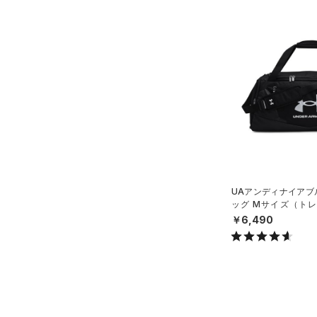
すべてのアクセサリー
（12）
レギンス&タイツ
（23）
Tシャツ
（22）
バックパック
（10）
ショートパンツ
（3）
タンクトップ
ショルダー＆トートバッグ
（21）
パンツ(ロングパンツ)
（6）
ポロシャツ
（8）
（3）
スウェット＆フリース
（7）
ロングTシャツ
（7）
サックパック
（3）
アンダーウェア
（5）
パーカー&トレーナー
（5）
ウェストバッグ
（0）
スカート
（11）
ジャケット
（12）
ダッフルバッグ
（0）
スイムウェア
（9）
ジャージ
（9）
キャップ＆ビーニー
（0）
ベスト
UAアンディナイアブル
（0）
ベルト
ッグ Mサイズ（トレー
（2）
ダウン・コート
（2）
X）
グローブ・手袋
￥6,490
（12）
スポーツブラ
（1）
アイウェア
（0）
セットアップ
リストバンド＆ヘッドバンド
（2）
（0）
スイムウェア
（0）
スポーツマスク