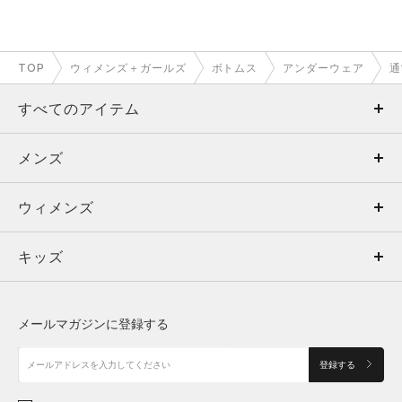
TOP
ウィメンズ＋ガールズ
ボトムス
アンダーウェア
通
すべてのアイテム
メンズ
メンズ
ウィメンズ
トップス
ウィメンズ
キッズ
トップス
ボトムス
キッズ
トップス
ボトムス
シューズ
シューズ
メールマガジンに登録する
ボトムス
シューズ
アクセサリー
アクセサリー
登録する