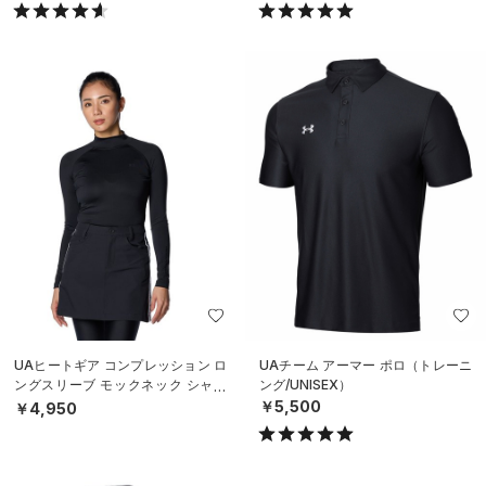
UAヒートギア コンプレッション ロ
UAチーム アーマー ポロ（トレーニ
ングスリーブ モックネック シャツ
ング/UNISEX）
（ゴルフ/WOMEN）
￥5,500
￥4,950