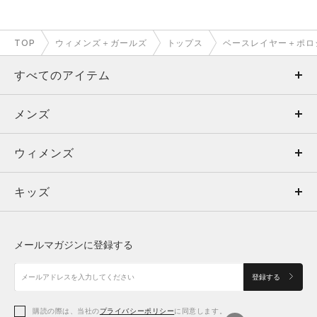
TOP
ウィメンズ＋ガールズ
トップス
ベースレイヤー＋ポロ
すべてのアイテム
メンズ
メンズ
ウィメンズ
トップス
ウィメンズ
キッズ
トップス
ボトムス
キッズ
トップス
ボトムス
シューズ
シューズ
メールマガジンに登録する
ボトムス
シューズ
アクセサリー
アクセサリー
登録する
シューズ
アクセサリー
購読の際は、当社の
プライバシーポリシー
に同意します。