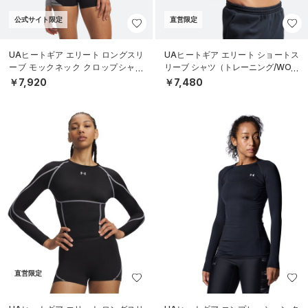
公式サイト限定
直営限定
UAヒートギア エリート ロングスリ
UAヒートギア エリート ショートス
ーブ モックネック クロップシャツ
リーブ シャツ（トレーニング/WOM
（トレーニング/WOMEN）
EN）
￥7,920
￥7,480
直営限定