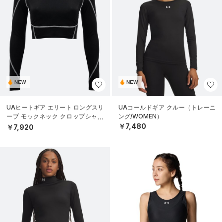
NEW
NEW
UAヒートギア エリート ロングスリ
UAコールドギア クルー（トレーニ
ーブ モックネック クロップシャツ
ング/WOMEN）
（トレーニング/WOMEN）
￥7,480
￥7,920