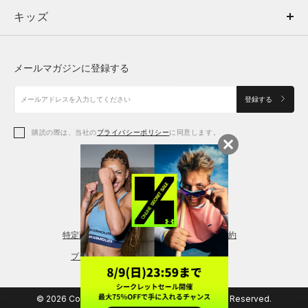
キッズ
トップス
ボトムス
キッズ
トップス
ボトムス
シューズ
シューズ
メールマガジンに登録する
ボトムス
シューズ
アクセサリー
アクセサリー
登録する
シューズ
アクセサリー
購読の際は、当社の
プライバシーポリシー
に同意します。
アクセサリー
スポーツブラ
レギンス＆タイツ
特定商取引法に基づく通販の表記
会員規約
プライバシーポリシー
© 2026 Copyright DOME Corporation. All Rights Reserved.