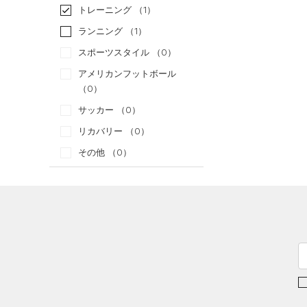
トレーニング
（1）
ランニング
（1）
スポーツスタイル
（0）
アメリカンフットボール
（0）
サッカー
（0）
リカバリー
（0）
その他
（0）
カテゴリー
トップス
ボトムス
すべてのトップス
アクセサリー
すべてのボトムス
（10）
ベースレイヤー
すべてのアクセサリー
（14）
レギンス&タイツ
（15）
Tシャツ
（16）
バックパック