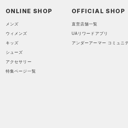
（5）
ショートパンツ
（1）
タンクトップ
（1）
ショルダー＆トートバッグ
（12）
ONLINE SHOP
OFFICIAL SHOP
パンツ(ロングパンツ)
（2）
ポロシャツ
（4）
サックパック
（2）
スウェット＆フリース
（3）
ロングTシャツ
メンズ
直営店舗一覧
（2）
ウェストバッグ
（2）
アンダーウェア
（3）
パーカー&トレーナー
ウィメンズ
UAリワードアプリ
（10）
ダッフルバッグ
（0）
スカート
（4）
ジャケット
キッズ
アンダーアーマー コミュニ
（0）
キャップ＆ビーニー
（0）
スイムウェア
（3）
ジャージ
シューズ
（0）
ベルト
（0）
ベスト
アクセサリー
（2）
グローブ・手袋
（1）
ダウン・コート
特集ページ一覧
（1）
アイウェア
（9）
スポーツブラ
リストバンド＆ヘッドバンド
（0）
セットアップ
（2）
（0）
スイムウェア
（0）
スポーツマスク
（14）
ソックス
（0）
ネックウォーマー