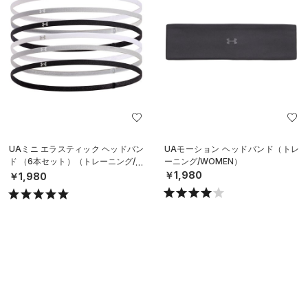
UAミニ エラスティック ヘッドバン
UAモーション ヘッドバンド（トレ
ド （6本セット）（トレーニング/W
ーニング/WOMEN）
OMEN）
￥1,980
￥1,980