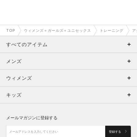
TOP
ウィメンズ＋ガールズ＋ユニセックス
トレーニング
ア
すべてのアイテム
メンズ
メンズ
ウィメンズ
トップス
ウィメンズ
キッズ
トップス
ボトムス
キッズ
トップス
ボトムス
シューズ
シューズ
メールマガジンに登録する
ボトムス
シューズ
アクセサリー
アクセサリー
登録する