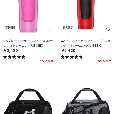
直営限定
直営限定
UAプレーメーカー スクイーズ 32オ
UAプレーメーカー スクイーズ 32オ
ンス（トレーニング/UNISEX）
ンス（トレーニング/UNISEX）
￥2,420
￥2,420
SOLD OUT
SOLD OUT