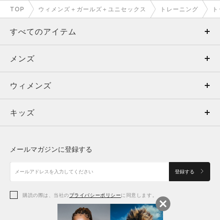
TOP
ウィメンズ＋ガールズ＋ユニセックス
トレーニング
ト
すべてのアイテム
メンズ
メンズ
ウィメンズ
トップス
ウィメンズ
キッズ
トップス
ボトムス
キッズ
トップス
ボトムス
シューズ
シューズ
メールマガジンに登録する
ボトムス
シューズ
アクセサリー
アクセサリー
登録する
シューズ
アクセサリー
購読の際は、当社の
プライバシーポリシー
に同意します。