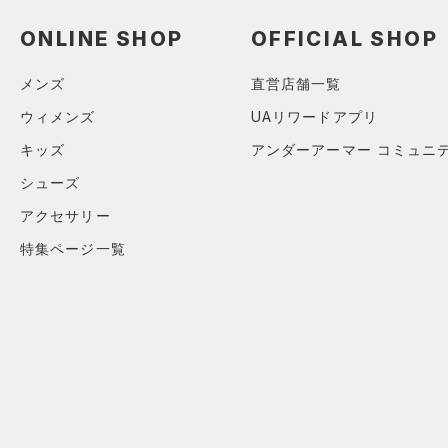
（2）
18.0
（0）
スイムウェア
18.5
（0）
ONLINE SHOP
OFFICIAL SHOP
スポーツマスク
19.0
ブルー
パープル
レッド
イエロー
（25）
ソックス
メンズ
直営店舗一覧
19.5
（0）
ネックウォーマー
ウィメンズ
UAリワードアプリ
20.0
オレンジ
その他
（2）
スリーブ
キッズ
アンダーアーマー コミュニ
20.5
（7）
タオル
シューズ
21.0
価格
（0）
ボール
21.5
アクセサリー
（0）
イヤホン＆ヘッドホン
22.0
テクノロジー
特集ページ一覧
～
円
円
（3）
22.5
ウォーターボトル
FLOW(フロー)
（0）
在庫
23.0
（4）
その他
HOVR(ホバー)
（0）
23.5
在庫あり
CHARGED(チャージド)
（0）
限定
24.0
MICRO G(マイクロＧ)
（0）
24.5
直営限定
（0）
コレクション
TRIBASE(トライベース)
25.0
公式サイト限定
（0）
（0）