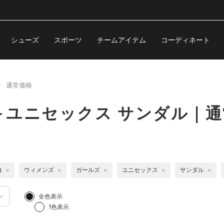
シューズ
スポーツ
チームアイテム
コーディネート
通常価格
＋ユニセックス サンダル｜通
格
ウィメンズ
ガールズ
ユニセックス
サンダル
全色表示
1色表示