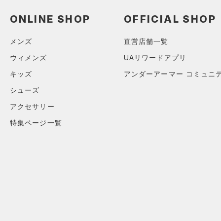
（0）
スイムウェア
ONLINE SHOP
OFFICIAL SHOP
ボトムス
アクセサリー
メンズ
直営店舗一覧
すべてのボトムス
シューズ
すべてのアクセサリー
（16）
ウィメンズ
UAリワードアプリ
レギンス&タイツ
すべてのシューズ
（21）
バックパック
（13）
キッズ
アンダーアーマー コミュニ
ショートパンツ
サイズ
（25）
スポーツシューズ
ショルダー＆トートバッグ
シューズ
（20）
パンツ(ロングパンツ)
（7）
S
カラー
（0）
スパイク
アクセサリー
（2）
スウェット＆フリース
M
（6）
サックパック
スポーツスタイルシューズ
特集ページ一覧
（2）
アンダーウェア
L
（9）
（4）
ウェストバッグ
（0）
ブラック
スカート
ホワイト
ブラウン
グリーン
XL
（1）
サンダル
（10）
ダッフルバッグ
（0）
2XL
スイムウェア
（7）
キャップ＆ビーニー
3XL
ブルー
パープル
レッド
イエロー
（0）
ベルト
4XL
（3）
グローブ・手袋
5XL
オレンジ
その他
（1）
アイウェア