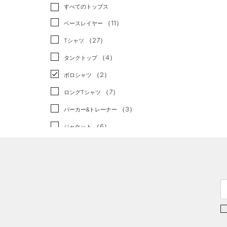
トレーニング
すべてのトップス
（2）
ランニング
（0）
（11）
ベースレイヤー
スポーツスタイル
（0）
（27）
Tシャツ
アメリカンフットボール
（4）
タンクトップ
（0）
（2）
ポロシャツ
サッカー
（0）
（7）
ロングTシャツ
リカバリー
（0）
（3）
パーカー&トレーナー
その他
（0）
（6）
ジャケット
（4）
ジャージ
（0）
ベスト
（2）
ダウン・コート
（9）
スポーツブラ
（0）
セットアップ