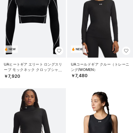
NEW
NEW
UAヒートギア エリート ロングスリ
UAコールドギア クルー（トレーニ
ーブ モックネック クロップシャツ
ング/WOMEN）
（トレーニング/WOMEN）
￥7,480
￥7,920