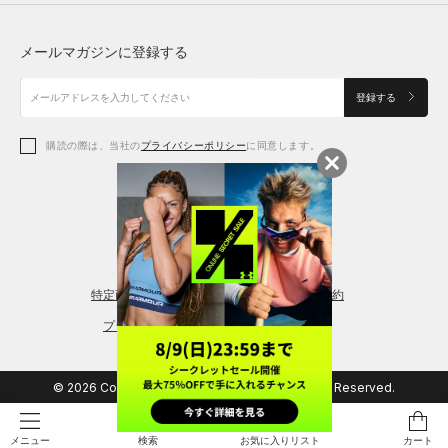
トップス
ボトムス
シューズ
シューズ
メールマガジンに登録する
ボトムス
シューズ
アクセサリー
アクセサリー
登録する
シューズ
アクセサリー
購読の際は、当社の
プライバシーポリシー
に同意します。
アクセサリー
スポーツブラ
レギンス＆タイツ
特定商取引法に基づく通販の表記
会員規約
プライバシーポリシー
© 2026 Copyright DOME Corporation. All Rights Reserved.
検索
お気に入りリスト
カート
メニュー