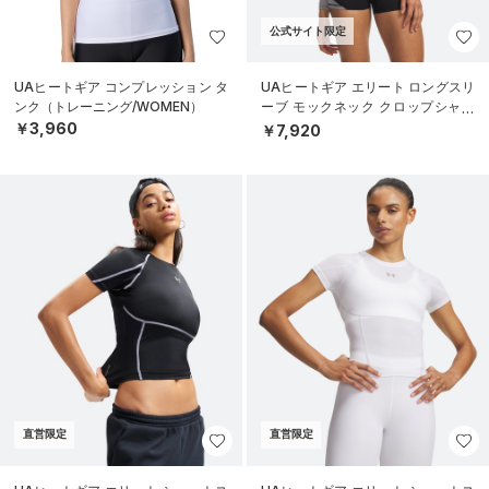
公式サイト限定
UAヒートギア コンプレッション タ
UAヒートギア エリート ロングスリ
ンク（トレーニング/WOMEN）
ーブ モックネック クロップシャツ
（トレーニング/WOMEN）
￥3,960
￥7,920
直営限定
直営限定