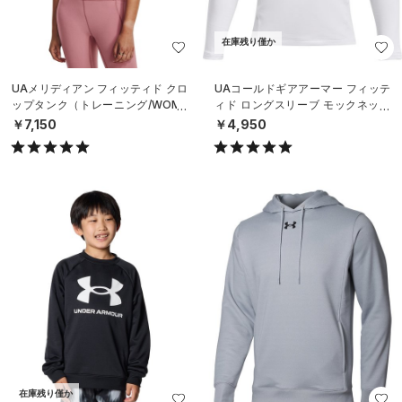
在庫残り僅か
UAメリディアン フィッティド クロ
UAコールドギアアーマー フィッテ
ップタンク（トレーニング/WOME
ィド ロングスリーブ モックネック
N）
シャツ（トレーニング/BOYS）
￥7,150
￥4,950
在庫残り僅か