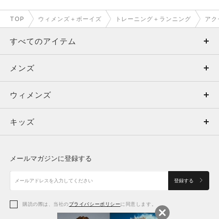
TOP
ウィメンズ＋ボーイズ
トレーニング＋ランニング
アク
すべてのアイテム
メンズ
メンズ
ウィメンズ
トップス
ウィメンズ
キッズ
トップス
ボトムス
キッズ
トップス
ボトムス
シューズ
シューズ
メールマガジンに登録する
ボトムス
シューズ
アクセサリー
アクセサリー
登録する
シューズ
アクセサリー
購読の際は、当社の
プライバシーポリシー
に同意します。