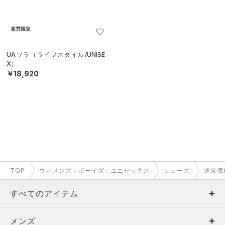
直営限定
UAソラ（ライフスタイル/UNISE
X）
￥18,920
TOP
ウィメンズ＋ボーイズ＋ユニセックス
シューズ
通常価
すべてのアイテム
メンズ
メンズ