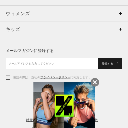
ウィメンズ
トップス
ウィメンズ
キッズ
トップス
ボトムス
キッズ
トップス
ボトムス
シューズ
シューズ
メールマガジンに登録する
ボトムス
シューズ
アクセサリー
アクセサリー
登録する
シューズ
アクセサリー
購読の際は、当社の
プライバシーポリシー
に同意します。
アクセサリー
スポーツブラ
レギンス＆タイツ
特定商取引法に基づく通販の表記
会員規約