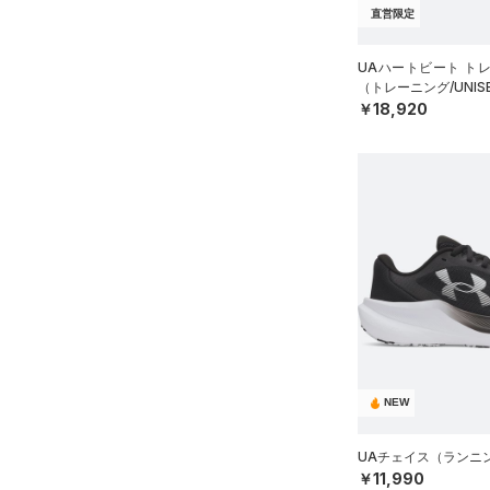
RUSH(ラッシュ)
（0）
25.5
直営限定
プロジェクトロック
（0）
在庫残りわずか
（0）
ISO-CHILL(アイソチル)
（0）
26.0
ステフィン・カリー
（0）
UAハートビート ト
Tech(テック)
（0）
26.5
アジア限定
（0）
（トレーニング/UNIS
27.0
COLDGEAR ARMOUR(コール
￥18,920
ドギアアーマー)
（0）
27.5
HEATGEAR ARMOUR(ヒート
28.0
ギアアーマー)
（0）
28.5
STORM(ストーム)
（0）
29.0
COLDGEAR INFRARED(コー
29.5
ルドギアインフラレッド)
30.0
（0）
30.5
AUXETIC(オーゼティック)
（0）
31.0
Charged Cotton(チャージド
31.5
NEW
コットン)
（0）
32.0
Rival Fleece(ライバルフリー
UAチェイス（ランニン
33.0
ス)
（0）
￥11,990