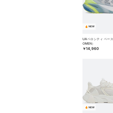
（2）
18.0
（0）
スイムウェア
18.5
（0）
スポーツマスク
19.0
ブルー
パープル
レッド
イエロー
（36）
ソックス
19.5
（0）
ネックウォーマー
NEW
20.0
オレンジ
その他
（3）
スリーブ
20.5
UAベロシティ ペー
（3）
OMEN）
タオル
21.0
価格
￥14,960
（0）
ボール
21.5
（0）
イヤホン＆ヘッドホン
22.0
テクノロジー
～
円
円
（2）
22.5
ウォーターボトル
FLOW(フロー)
（0）
在庫
23.0
（8）
その他
HOVR(ホバー)
（22）
23.5
在庫あり
CHARGED(チャージド)
（11）
限定
24.0
MICRO G(マイクロＧ)
（0）
24.5
直営限定
（11）
コレクション
TRIBASE(トライベース)
（1）
25.0
NEW
公式サイト限定
（0）