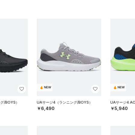
NEW
NEW
グ/BOYS）
UAサージ4（ランニング/BOYS）
UAサージ4 A
￥6,490
￥5,940