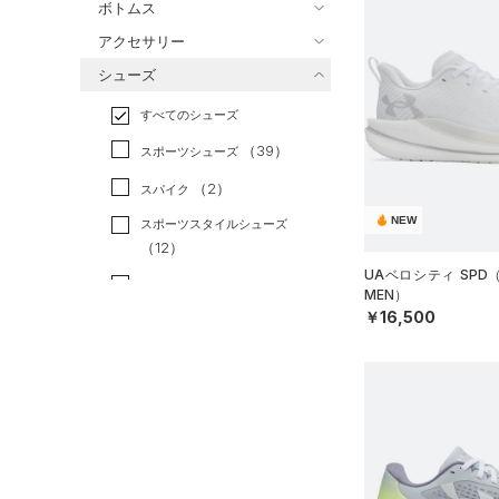
ボトムス
トレーニング
すべてのトップス
（6）
アクセサリー
すべてのボトムス
ランニング
（30）
（24）
ベースレイヤー
シューズ
すべてのアクセサリー
（16）
スポーツスタイル
（14）
レギンス&タイツ
（38）
Tシャツ
すべてのシューズ
（21）
アメリカンフットボール
バックパック
（18）
ショートパンツ
（5）
タンクトップ
（0）
（39）
スポーツシューズ
ショルダー＆トートバッグ
（20）
パンツ(ロングパンツ)
（4）
ポロシャツ
（8）
サッカー
（0）
（2）
スパイク
（2）
スウェット＆フリース
（11）
ロングTシャツ
リカバリー
（0）
（6）
サックパック
NEW
スポーツスタイルシューズ
（2）
アンダーウェア
（4）
パーカー&トレーナー
その他
（12）
（0）
（5）
ウェストバッグ
（0）
スカート
UAベロシティ SPD
（6）
ジャケット
（2）
サンダル
（10）
ダッフルバッグ
MEN）
（0）
スイムウェア
（3）
￥16,500
ジャージ
（11）
キャップ＆ビーニー
サイズ
（0）
ベスト
（0）
ベルト
（2）
ダウン・コート
16.5
（6）
グローブ・手袋
カラー
（9）
スポーツブラ
17.0
（1）
アイウェア
（1）
セットアップ
17.5
リストバンド＆ヘッドバンド
ブラック
ホワイト
ブラウン
グリーン