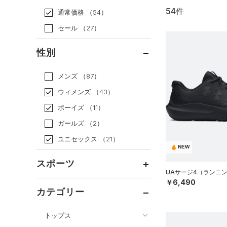
54件
通常価格
（54）
セール
（27）
性別
メンズ
（87）
ウィメンズ
（43）
ボーイズ
（11）
ガールズ
（2）
ユニセックス
（21）
NEW
スポーツ
UAサージ4（ランニン
￥6,490
ベースボール
（2）
カテゴリー
バスケットボール
（2）
トップス
ゴルフ
（0）