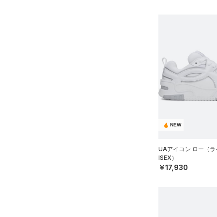
34.0
Armour Fleece(アーマーフリ
35.0
ース)
（0）
NEW
UAアイコン ロー（ラ
ISEX）
￥17,930