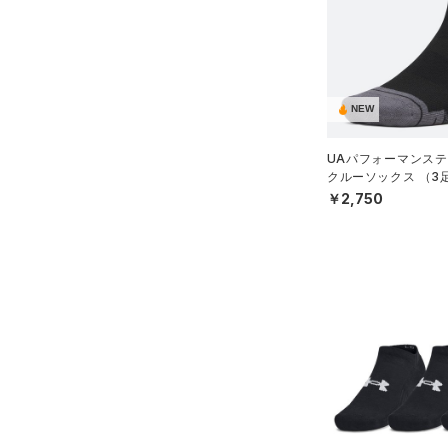
（5）
ショートパンツ
（1）
タンクトップ
（1）
ショルダー＆トートバッグ
（12）
パンツ(ロングパンツ)
（2）
ポロシャツ
（4）
サックパック
（2）
スウェット＆フリース
（5）
ロングTシャツ
（2）
ウェストバッグ
（2）
アンダーウェア
（4）
パーカー&トレーナー
NEW
（10）
ダッフルバッグ
（0）
スカート
（4）
ジャケット
UAパフォーマンステ
（2）
キャップ＆ビーニー
（0）
スイムウェア
（3）
クルーソックス （3
ジャージ
ーニング/UNISEX）
￥2,750
（0）
ベルト
（0）
ベスト
（2）
グローブ・手袋
（1）
ダウン・コート
（1）
アイウェア
（9）
スポーツブラ
リストバンド＆ヘッドバンド
（1）
セットアップ
（2）
（0）
スイムウェア
（0）
スポーツマスク
（14）
ソックス
（0）
ネックウォーマー