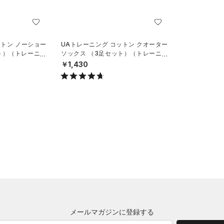
ットン ノーショー
UAトレーニング コットン クオーター
ト）（トレーニン
ソックス （3足セット）（トレーニン
グ/UNISEX）
￥1,430
メールマガジンに登録する