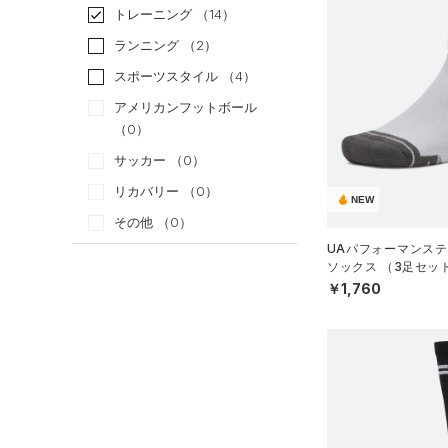
トレーニング
（14）
ランニング
（2）
スポーツスタイル
（4）
アメリカンフットボール
（0）
サッカー
（0）
リカバリー
（0）
NEW
その他
（0）
UAパフォーマンステ
ソックス （3足セッ
カテゴリー
グ/UNISEX）
￥1,760
トップス
ボトムス
すべてのトップス
アクセサリー
すべてのボトムス
（11）
ベースレイヤー
すべてのアクセサリー
（14）
レギンス&タイツ
（13）
Tシャツ
（15）
バックパック