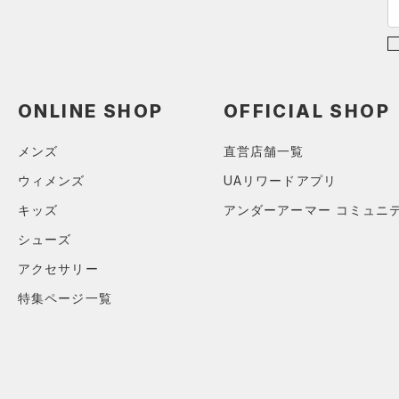
M
ブルー
パープル
レッド
イエロー
L
オレンジ
その他
ONLINE SHOP
OFFICIAL SHOP
価格
メンズ
直営店舗一覧
テクノロジー
ウィメンズ
UAリワードアプリ
～
円
円
キッズ
アンダーアーマー コミュニ
FLOW(フロー)
（0）
在庫
シューズ
HOVR(ホバー)
（0）
アクセサリー
在庫あり
CHARGED(チャージド)
（0）
限定
特集ページ一覧
MICRO G(マイクロＧ)
（0）
直営限定
（0）
コレクション
TRIBASE(トライベース)
公式サイト限定
（0）
（0）
プロジェクトロック
（0）
在庫残りわずか
（0）
RUSH(ラッシュ)
（0）