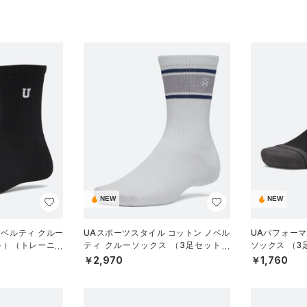
NEW
NEW
ノベルティ クルー
UAスポーツスタイル コットン ノベル
UAパフォー
ト）（トレーニン
ティ クルーソックス （3足セット）
ソックス （
（トレーニング/UNISEX）
グ/UNISEX）
￥2,970
￥1,760