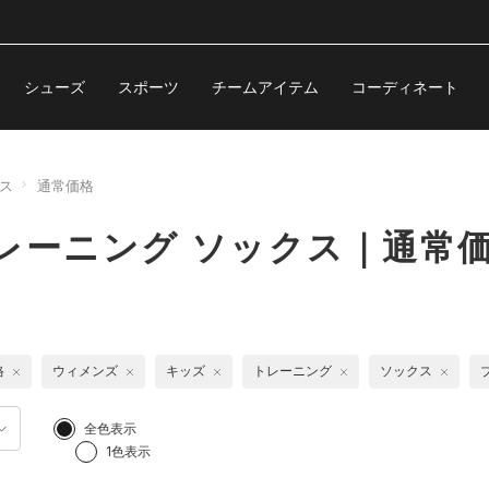
シューズ
スポーツ
チームアイテム
コーディネート
ス
通常価格
レーニング ソックス｜通常
格
ウィメンズ
キッズ
トレーニング
ソックス
全色表示
1色表示