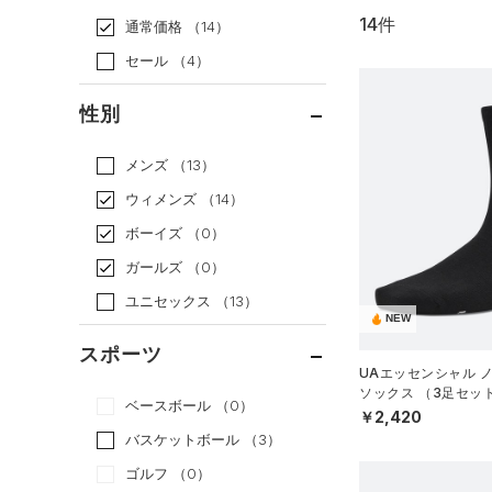
14件
通常価格
（14）
セール
（4）
性別
メンズ
（13）
ウィメンズ
（14）
ボーイズ
（0）
ガールズ
（0）
ユニセックス
（13）
NEW
スポーツ
UAエッセンシャル 
ソックス （3足セッ
ベースボール
（0）
グ/WOMEN）
￥2,420
バスケットボール
（3）
ゴルフ
（0）