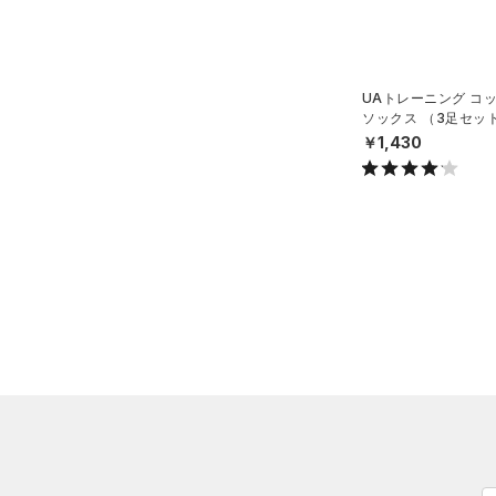
（1）
スリーブ
（4）
タオル
（0）
ボール
UAトレーニング コ
ソックス （3足セッ
（0）
イヤホン＆ヘッドホン
グ/UNISEX）
￥1,430
（3）
ウォーターボトル
（0）
その他
シューズ
すべてのシューズ
サイズ
（3）
スポーツシューズ
YS(130cm)
カラー
（0）
スパイク
YM(140cm)
スポーツスタイルシューズ
YL(150cm)
（0）
ブラック
ホワイト
ブラウン
グリーン
XS
（0）
サンダル
S