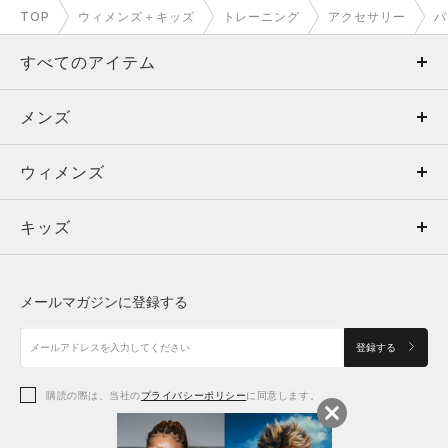
TOP
ウィメンズ＋キッズ
トレーニング
アクセサリー
バ
すべてのアイテム
メンズ
メンズ
ウィメンズ
トップス
ウィメンズ
キッズ
トップス
ボトムス
キッズ
トップス
ボトムス
シューズ
シューズ
メールマガジンに登録する
ボトムス
シューズ
アクセサリー
アクセサリー
登録する
シューズ
アクセサリー
購読の際は、当社の
プライバシーポリシー
に同意します。