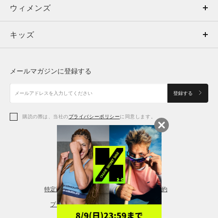
ウィメンズ
トップス
ウィメンズ
キッズ
トップス
ボトムス
キッズ
トップス
ボトムス
シューズ
シューズ
メールマガジンに登録する
ボトムス
シューズ
アクセサリー
アクセサリー
登録する
シューズ
アクセサリー
購読の際は、当社の
プライバシーポリシー
に同意します。
アクセサリー
スポーツブラ
レギンス＆タイツ
特定商取引法に基づく通販の表記
会員規約
プライバシーポリシー