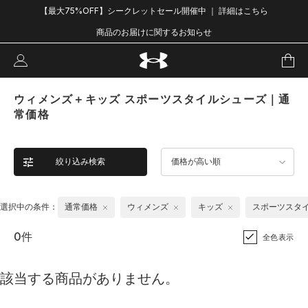
【最大75%OFF】シークレットセール開催中 ｜ 詳細はこちら
商品のお届けに関するお知らせ
ウィメンズ＋キッズ スポーツスタイルシューズ｜通
常価格
絞り込み検索
価格が高い順
選択中の条件：
通常価格
ウィメンズ
キッズ
スポーツスタ
0件
全色表示
該当する商品がありません。