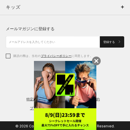
キッズ
トップス
ボトムス
キッズ
トップス
ボトムス
シューズ
シューズ
メールマガジンに登録する
ボトムス
シューズ
アクセサリー
アクセサリー
登録する
シューズ
アクセサリー
購読の際は、当社の
プライバシーポリシー
に同意します。
アクセサリー
スポーツブラ
レギンス＆タイツ
特定商取引法に基づく通販の表記
会員規約
プライバシーポリシー
© 2026 Copyright DOME Corporation. All Rights Reserved.