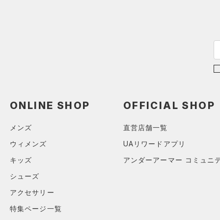
カラー
（0）
スパイク
スポーツスタイルシューズ
（8）
ブラック
ホワイト
ブラウン
グリーン
（1）
サンダル
ブルー
パープル
レッド
イエロー
ONLINE SHOP
OFFICIAL SHOP
オレンジ
その他
メンズ
直営店舗一覧
価格
ウィメンズ
UAリワードアプリ
キッズ
アンダーアーマー コミュニ
テクノロジー
～
円
円
シューズ
FLOW(フロー)
（0）
在庫
アクセサリー
HOVR(ホバー)
（0）
特集ページ一覧
在庫あり
CHARGED(チャージド)
（0）
限定