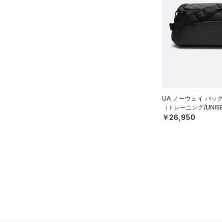
（2）
（0）
スイムウェア
（0）
スポーツマスク
（22）
ソックス
（0）
ネックウォーマー
（2）
スリーブ
（2）
タオル
UA ノーウェイ バッ
（0）
ボール
（トレーニング/UNIS
￥26,950
（0）
イヤホン＆ヘッドホン
（1）
ウォーターボトル
（7）
その他
シューズ
すべてのシューズ
サイズ
（27）
スポーツシューズ
ONESIZE