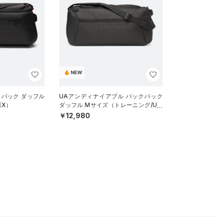
NEW
クパック ダッフル
UAアンディナイアブル バックパック
EX）
ダッフル Mサイズ（トレーニング/UNI
SEX）
￥12,980