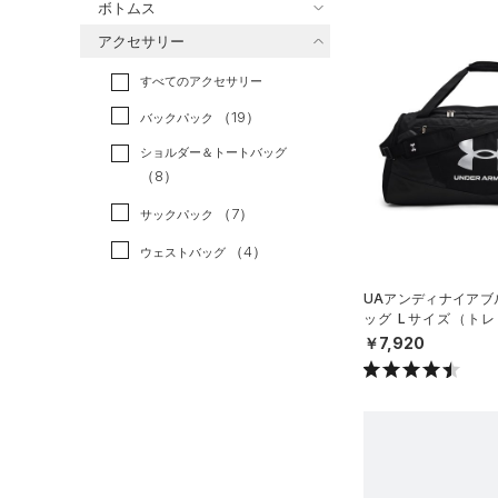
ボトムス
トレーニング
すべてのトップス
（10）
アクセサリー
すべてのボトムス
ランニング
（0）
（15）
ベースレイヤー
すべてのアクセサリー
（16）
スポーツスタイル
（0）
レギンス&タイツ
（20）
Tシャツ
（19）
アメリカンフットボール
バックパック
（14）
ショートパンツ
（4）
タンクトップ
（0）
ショルダー＆トートバッグ
（20）
パンツ(ロングパンツ)
（2）
ポロシャツ
（8）
サッカー
（0）
（2）
スウェット＆フリース
（8）
ロングTシャツ
リカバリー
（0）
（7）
サックパック
（2）
アンダーウェア
（4）
パーカー&トレーナー
その他
（0）
（4）
ウェストバッグ
（0）
スカート
（6）
ジャケット
（10）
ダッフルバッグ
UAアンディナイアブル
（0）
スイムウェア
（3）
ジャージ
ッグ Lサイズ（トレー
（11）
キャップ＆ビーニー
X）
￥7,920
（0）
ベスト
（0）
ベルト
（2）
ダウン・コート
（4）
グローブ・手袋
（6）
スポーツブラ
（1）
アイウェア
（1）
セットアップ
リストバンド＆ヘッドバンド