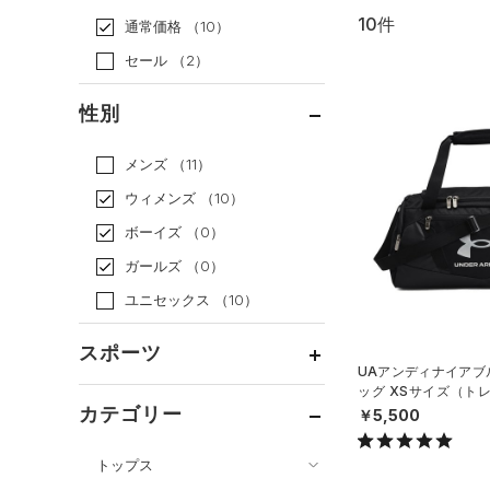
10件
通常価格
（10）
セール
（2）
性別
メンズ
（11）
ウィメンズ
（10）
ボーイズ
（0）
ガールズ
（0）
ユニセックス
（10）
スポーツ
UAアンディナイアブル
ッグ XSサイズ（トレ
ベースボール
（0）
X）
カテゴリー
￥5,500
バスケットボール
（0）
トップス
ゴルフ
（0）