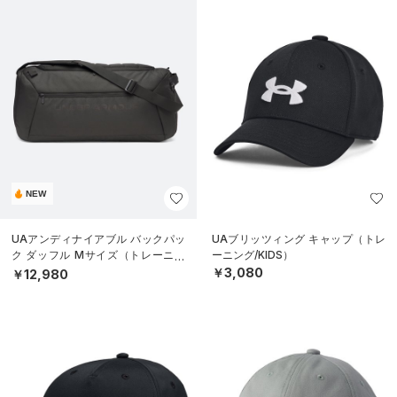
NEW
UAアンディナイアブル バックパッ
UAブリッツィング キャップ（トレ
ク ダッフル Mサイズ（トレーニン
ーニング/KIDS）
グ/UNISEX）
￥3,080
￥12,980