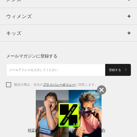
ウィメンズ
トップス
ウィメンズ
キッズ
トップス
ボトムス
キッズ
トップス
ボトムス
シューズ
シューズ
メールマガジンに登録する
ボトムス
シューズ
アクセサリー
アクセサリー
登録する
シューズ
アクセサリー
購読の際は、当社の
プライバシーポリシー
に同意します。
アクセサリー
スポーツブラ
レギンス＆タイツ
特定商取引法に基づく通販の表記
会員規約