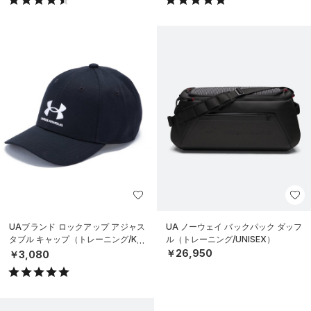
UAブランド ロックアップ アジャス
UA ノーウェイ バックパック ダッフ
タブル キャップ（トレーニング/KID
ル（トレーニング/UNISEX）
S）
￥26,950
￥3,080