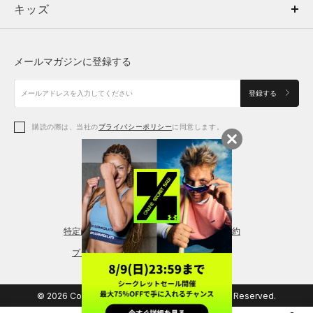
キッズ
トップス
ボトムス
キッズ
トップス
ボトムス
シューズ
シューズ
メールマガジンに登録する
ボトムス
シューズ
アクセサリー
アクセサリー
登録する
シューズ
アクセサリー
購読の際は、当社の
プライバシーポリシー
に同意します。
アクセサリー
スポーツブラ
レギンス＆タイツ
特定商取引法に基づく通販の表記
会員規約
プライバシーポリシー
© 2026 Copyright DOME Corporation. All Rights Reserved.