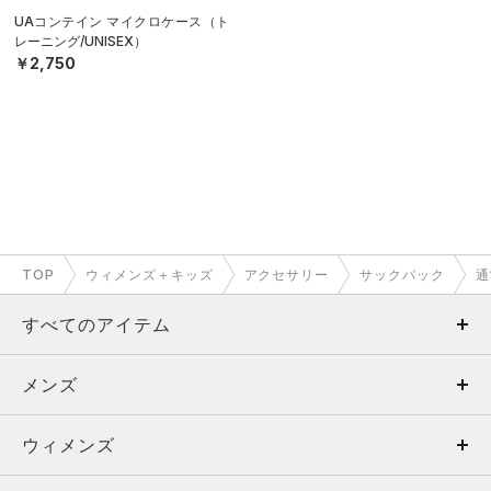
UAコンテイン マイクロケース（ト
レーニング/UNISEX）
￥2,750
TOP
ウィメンズ＋キッズ
アクセサリー
サックパック
通
すべてのアイテム
メンズ
メンズ
ウィメンズ
トップス
ウィメンズ