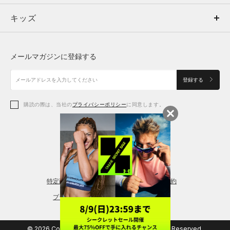
キッズ
トップス
ボトムス
キッズ
トップス
ボトムス
シューズ
シューズ
メールマガジンに登録する
ボトムス
シューズ
アクセサリー
アクセサリー
登録する
シューズ
アクセサリー
購読の際は、当社の
プライバシーポリシー
に同意します。
アクセサリー
スポーツブラ
レギンス＆タイツ
特定商取引法に基づく通販の表記
会員規約
プライバシーポリシー
© 2026 Copyright DOME Corporation. All Rights Reserved.