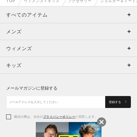
TOP
ウィメンズ＋キッズ
アクセサリー
ショルダー＆トート
すべてのアイテム
メンズ
メンズ
ウィメンズ
トップス
ウィメンズ
キッズ
トップス
ボトムス
キッズ
トップス
ボトムス
シューズ
シューズ
メールマガジンに登録する
ボトムス
シューズ
アクセサリー
アクセサリー
登録する
シューズ
アクセサリー
購読の際は、当社の
プライバシーポリシー
に同意します。
アクセサリー
スポーツブラ