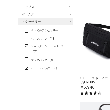
バスケットボール
（0）
トップス
ゴルフ
（4）
ボトムス
トレーニング
すべてのトップス
（3）
アクセサリー
すべてのボトムス
ランニング
（0）
（15）
ベースレイヤー
すべてのアクセサリー
（16）
スポーツスタイル
（4）
レギンス&タイツ
（20）
Tシャツ
（18）
アメリカンフットボール
バックパック
（14）
ショートパンツ
（3）
タンクトップ
（0）
ショルダー＆トートバッグ
（20）
パンツ(ロングパンツ)
（2）
ポロシャツ
（7）
サッカー
（0）
（2）
スウェット＆フリース
（8）
ロングTシャツ
リカバリー
（0）
（6）
サックパック
（2）
アンダーウェア
（4）
パーカー&トレーナー
その他
（0）
（4）
ウェストバッグ
（0）
スカート
（6）
ジャケット
（10）
ダッフルバッグ
UAラージ ボディバ
（0）
スイムウェア
（3）
ジャージ
グ/UNISEX）
（9）
キャップ＆ビーニー
￥5,940
（0）
ベスト
（0）
ベルト
（2）
ダウン・コート
（4）
グローブ・手袋
（6）
スポーツブラ
（1）