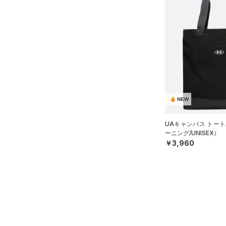
アイウェア
（1）
セットアップ
リストバンド＆ヘッドバンド
（2）
（0）
スイムウェア
（0）
スポーツマスク
（22）
ソックス
（0）
ネックウォーマー
（2）
スリーブ
NEW
（2）
タオル
UAキャンバス トート
（0）
ボール
ーニング/UNISEX）
￥3,960
（0）
イヤホン＆ヘッドホン
（1）
ウォーターボトル
（4）
その他
シューズ
すべてのシューズ
サイズ