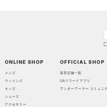
（27）
スポーツシューズ
ONESIZE
カラー
（0）
スパイク
スポーツスタイルシューズ
（8）
ブラック
ホワイト
ブラウン
グリーン
（1）
サンダル
ブルー
パープル
レッド
イエロー
ONLINE SHOP
OFFICIAL SHOP
オレンジ
その他
メンズ
直営店舗一覧
価格
ウィメンズ
UAリワードアプリ
キッズ
アンダーアーマー コミュニ
テクノロジー
～
シューズ
円
円
FLOW(フロー)
（0）
在庫
アクセサリー