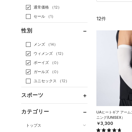
通常価格
（12）
セール
（1）
12件
性別
メンズ
（14）
ウィメンズ
（12）
ボーイズ
（0）
ガールズ
（0）
ユニセックス
（12）
スポーツ
ベースボール
（0）
カテゴリー
UAヒートギア アー
ニング/UNISEX）
バスケットボール
（0）
￥3,300
トップス
ゴルフ
（0）