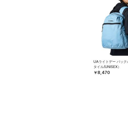
（0）
（0）
スイムウェア
（0）
スポーツマスク
（15）
ソックス
（0）
ネックウォーマー
（2）
スリーブ
（9）
タオル
（0）
ボール
UAライトデー バッ
タイル/UNISEX）
（0）
イヤホン＆ヘッドホン
￥8,470
（3）
ウォーターボトル
（7）
その他
シューズ
すべてのシューズ
サイズ
（12）
スポーツシューズ
S