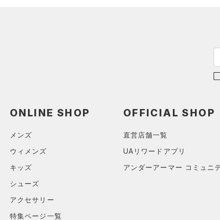
カラー
（2）
スパイク
M
スポーツスタイルシューズ
L
（4）
ブラック
ホワイト
ブラウン
グリーン
XL
（1）
サンダル
ONESIZE
SMMD
ブルー
パープル
レッド
イエロー
LGXL
オレンジ
その他
ONLINE SHOP
OFFICIAL SHOP
価格
メンズ
直営店舗一覧
ウィメンズ
UAリワードアプリ
テクノロジー
キッズ
アンダーアーマー コミュニ
～
円
円
シューズ
FLOW(フロー)
（0）
在庫
アクセサリー
HOVR(ホバー)
（0）
在庫あり
CHARGED(チャージド)
（0）
特集ページ一覧
限定