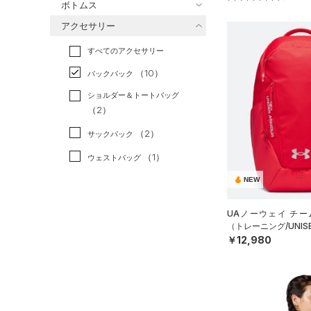
ボトムス
トレーニング
すべてのトップス
（5）
アクセサリー
すべてのボトムス
ランニング
（1）
（19）
ベースレイヤー
すべてのアクセサリー
（1）
スポーツスタイル
（6）
レギンス&タイツ
（34）
Tシャツ
（10）
アメリカンフットボール
バックパック
（12）
ショートパンツ
（6）
タンクトップ
（0）
ショルダー＆トートバッグ
（7）
パンツ(ロングパンツ)
（4）
ポロシャツ
（2）
サッカー
（0）
（1）
スウェット＆フリース
（9）
ロングTシャツ
リカバリー
（0）
（2）
サックパック
（1）
アンダーウェア
（2）
パーカー&トレーナー
その他
（0）
（1）
ウェストバッグ
（0）
スカート
（6）
ジャケット
（2）
NEW
ダッフルバッグ
（0）
スイムウェア
（8）
ジャージ
（6）
キャップ＆ビーニー
UAノーウェイ チー
（0）
ベスト
（トレーニング/UNIS
（0）
ベルト
￥12,980
（0）
ダウン・コート
（5）
グローブ・手袋
（9）
スポーツブラ
（0）
アイウェア
（0）
セットアップ
リストバンド＆ヘッドバンド