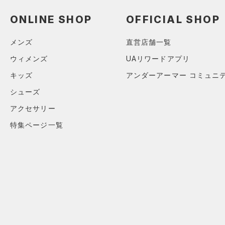
（0）
スイムウェア
ONLINE SHOP
OFFICIAL SHOP
ボトムス
アクセサリー
メンズ
直営店舗一覧
すべてのボトムス
シューズ
すべてのアクセサリー
（0）
ウィメンズ
UAリワードアプリ
レギンス&タイツ
すべてのシューズ
（5）
バックパック
（7）
キッズ
アンダーアーマー コミュニ
ショートパンツ
サイズ
（0）
スポーツシューズ
（1）
ショルダー＆トートバッグ
シューズ
（7）
パンツ(ロングパンツ)
YM(140cm)
カラー
（0）
スパイク
（2）
サックパック
アクセサリー
（1）
スウェット＆フリース
YL(150cm)
スポーツスタイルシューズ
（0）
特集ページ一覧
ウェストバッグ
（1）
アンダーウェア
YXL(160cm)
（0）
（2）
ダッフルバッグ
（0）
ブラック
スカート
ホワイト
ブラウン
グリーン
XS
（0）
サンダル
（4）
キャップ＆ビーニー
（0）
S
スイムウェア
（0）
M
ベルト
ブルー
パープル
レッド
イエロー
L
（3）
グローブ・手袋
XL
（0）
アイウェア
オレンジ
その他
2XL