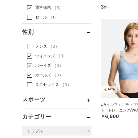
3件
通常価格
（3）
セール
（1）
性別
メンズ
（0）
ウィメンズ
（3）
ボーイズ
（0）
ガールズ
（0）
ユニセックス
（0）
NEW
スポーツ
UAインフィニティブラ
ト（トレーニング/WO
ベースボール
（0）
カテゴリー
￥6,600
バスケットボール
（0）
トップス
ゴルフ
（0）