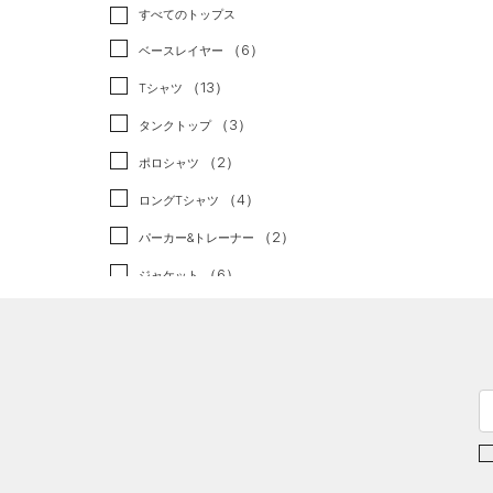
トレーニング
すべてのトップス
（3）
ランニング
（0）
（6）
ベースレイヤー
スポーツスタイル
（0）
（13）
Tシャツ
アメリカンフットボール
（3）
タンクトップ
（0）
（2）
ポロシャツ
サッカー
（0）
（4）
ロングTシャツ
リカバリー
（0）
（2）
パーカー&トレーナー
その他
（0）
（6）
ジャケット
（7）
ジャージ
（0）
ベスト
（0）
ダウン・コート
（3）
スポーツブラ
（0）
セットアップ