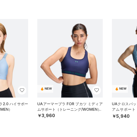
NEW
NEW
2.0 ハイサポー
UAアーマーブラ FOR ブカツ ミディア
UAクロスバッ
MEN）
ムサポート（トレーニング/WOMEN）
アムサポート
N）
￥3,960
￥5,940