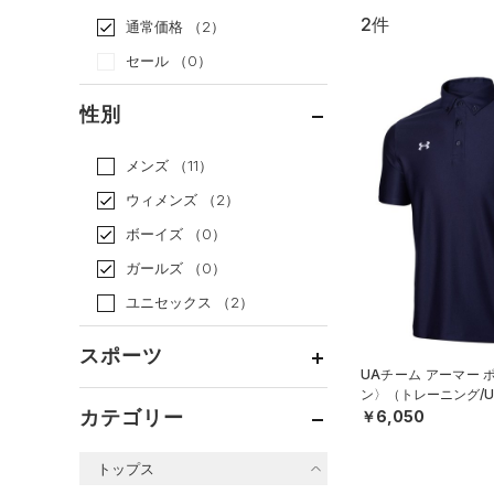
2件
通常価格
（2）
セール
（0）
性別
メンズ
（11）
ウィメンズ
（2）
ボーイズ
（0）
ガールズ
（0）
ユニセックス
（2）
スポーツ
UAチーム アーマー 
ン〉（トレーニング/UN
ベースボール
（0）
カテゴリー
￥6,050
バスケットボール
（0）
トップス
ゴルフ
（0）