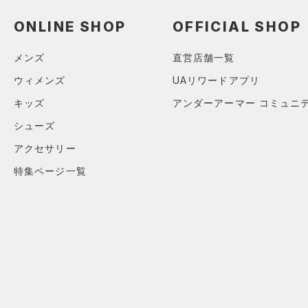
（0）
スイムウェア
ONLINE SHOP
OFFICIAL SHOP
ボトムス
アクセサリー
メンズ
直営店舗一覧
すべてのボトムス
シューズ
すべてのアクセサリー
（1）
ウィメンズ
UAリワードアプリ
レギンス&タイツ
すべてのシューズ
（8）
バックパック
（9）
キッズ
アンダーアーマー コミュニ
ショートパンツ
サイズ
（2）
スポーツシューズ
（1）
ショルダー＆トートバッグ
シューズ
（7）
パンツ(ロングパンツ)
S
カラー
（0）
スパイク
（2）
サックパック
アクセサリー
（1）
スウェット＆フリース
M
スポーツスタイルシューズ
（0）
特集ページ一覧
ウェストバッグ
（1）
アンダーウェア
L
（0）
（2）
ダッフルバッグ
（0）
ブラック
スカート
ホワイト
ブラウン
グリーン
XL
（0）
サンダル
（4）
キャップ＆ビーニー
（0）
2XL
スイムウェア
（0）
3XL
ベルト
ブルー
パープル
レッド
イエロー
4XL
（3）
グローブ・手袋
5XL
（0）
アイウェア
オレンジ
その他