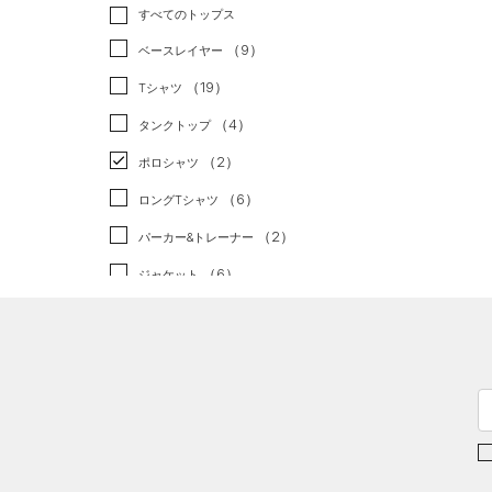
トレーニング
すべてのトップス
（2）
ランニング
（0）
（9）
ベースレイヤー
スポーツスタイル
（0）
（19）
Tシャツ
アメリカンフットボール
（4）
タンクトップ
（0）
（2）
ポロシャツ
サッカー
（0）
（6）
ロングTシャツ
リカバリー
（0）
（2）
パーカー&トレーナー
その他
（0）
（6）
ジャケット
（8）
ジャージ
（0）
ベスト
（0）
ダウン・コート
（6）
スポーツブラ
（0）
セットアップ