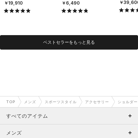
X）
（ライフスタイル/UNISE
￥39,60
￥19,910
￥6,490
X）
ベストセラーをもっと見る
TOP
メンズ
スポーツスタイル
アクセサリー
ショルダー
すべてのアイテム
メンズ
メンズ