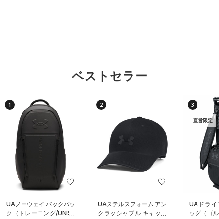
ベストセラー
1
2
3
直営限定
UAノーウェイ バックパッ
UAステルスフォーム アン
UAドライ
ク（トレーニング/UNISE
クラッシャブル キャップ
ッグ（ゴルフ