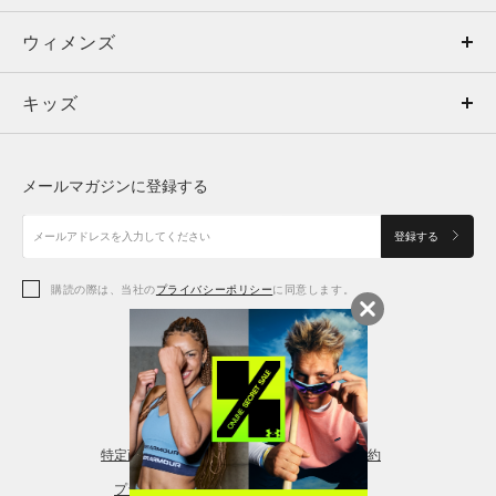
ウィメンズ
トップス
ウィメンズ
キッズ
トップス
ボトムス
キッズ
トップス
ボトムス
シューズ
シューズ
メールマガジンに登録する
ボトムス
シューズ
アクセサリー
アクセサリー
登録する
シューズ
アクセサリー
購読の際は、当社の
プライバシーポリシー
に同意します。
アクセサリー
スポーツブラ
レギンス＆タイツ
特定商取引法に基づく通販の表記
会員規約
プライバシーポリシー