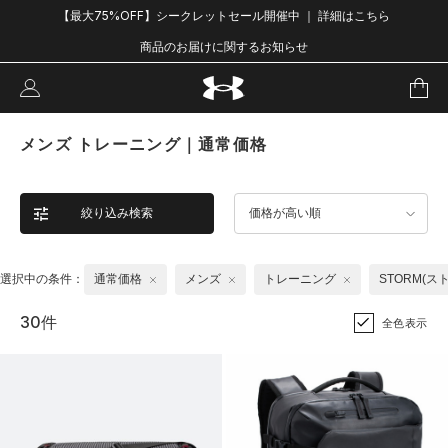
【最大75%OFF】シークレットセール開催中 ｜ 詳細はこちら
商品のお届けに関するお知らせ
メンズ トレーニング｜通常価格
絞り込み検索
価格が高い順
選択中の条件：
通常価格
メンズ
トレーニング
STORM(ス
30件
全色表示