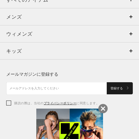
メンズ
メンズ
ウィメンズ
トップス
ウィメンズ
キッズ
トップス
ボトムス
キッズ
トップス
ボトムス
シューズ
シューズ
メールマガジンに登録する
ボトムス
シューズ
アクセサリー
アクセサリー
登録する
シューズ
アクセサリー
購読の際は、当社の
プライバシーポリシー
に同意します。
アクセサリー
スポーツブラ
レギンス＆タイツ