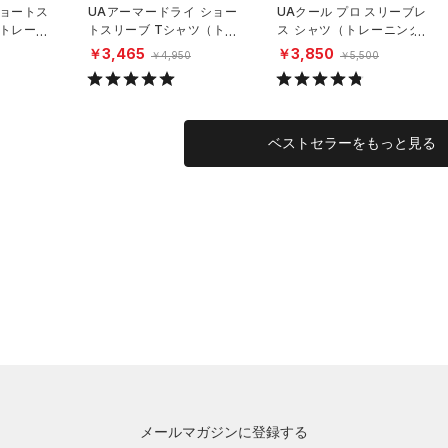
ショートス
UAアーマードライ ショー
UAクール プロ スリーブレ
（トレーニ
トスリーブ Tシャツ（トレ
ス シャツ（トレーニング/
ーニング/MEN）
MEN）
￥3,465
￥3,850
￥4,950
￥5,500
ベストセラーをもっと見る
メールマガジンに登録する