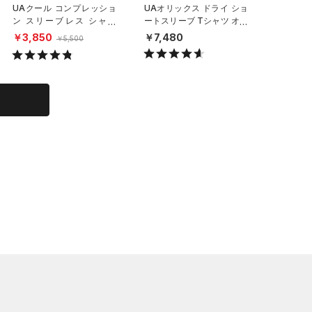
UAクール コンプレッショ
UAオリックス ドライ ショ
UAアー
ン スリーブレス シャツ
ートスリーブ Tシャツ オー
ブレス 
（トレーニング/MEN）
センティック（ベースボー
グ/MEN
￥3,850
￥7,480
￥3,08
￥5,500
ル/MEN）