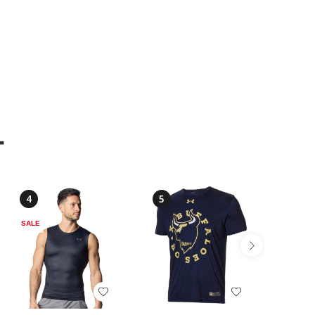
ー
4
5
6
SALE
SALE