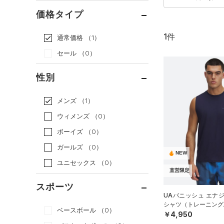
価格タイプ
1件
通常価格
（1）
セール
（0）
性別
メンズ
（1）
ウィメンズ
（0）
ボーイズ
（0）
ガールズ
（0）
NEW
ユニセックス
（0）
直営限定
スポーツ
UAバニッシュ エナ
シャツ（トレーニング/
ベースボール
（0）
￥4,950