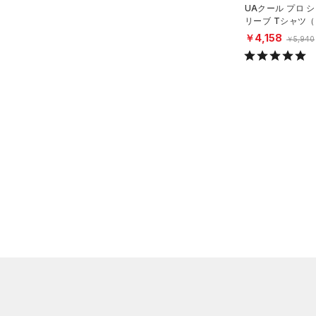
UAクール プロ 
（4）
Tシャツ
リーブ Tシャツ
ング/MEN）
￥4,158
（1）
￥5,940
タンクトップ
（0）
ポロシャツ
（1）
ロングTシャツ
（1）
パーカー&トレーナー
（1）
ジャケット
（0）
ジャージ
（0）
ベスト
（1）
ダウン・コート
（0）
スポーツブラ
（0）
セットアップ
（0）
スイムウェア
ボトムス