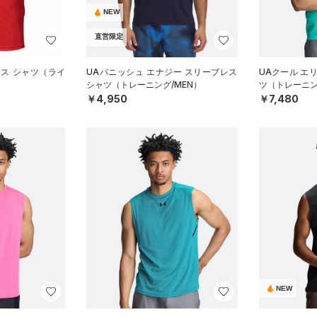
NEW
直営限定
レス シャツ（ライ
UAバニッシュ エナジー スリーブレス
UAクール エ
シャツ（トレーニング/MEN）
ツ（トレーニン
￥4,950
￥7,480
NEW