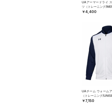
Rival Fleece(ライバルフリー
UAアーマードライ 
ス)
（0）
ツ（トレーニング/ME
￥4,400
Armour Fleece(アーマーフリ
ース)
（0）
UAチーム ウォーム
（トレーニング/UNIS
￥7,150