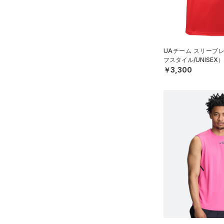
（0）
直営限定
（1）
（0）
スポーツマスク
コレクション
4XL
RUSH(ラッシュ)
（3）
公式サイト限定
（0）
（24）
ソックス
5XL
プロジェクトロック
（0）
ISO-CHILL(アイソチル)
（0）
在庫残りわずか
（0）
6XL
（0）
ネックウォーマー
ステフィン・カリー
（0）
UAチーム スリーブ
Tech(テック)
（0）
フスタイル/UNISEX）
（2）
スリーブ
アジア限定
（0）
COLDGEAR ARMOUR(コール
￥3,300
（5）
ドギアアーマー)
タオル
（0）
HEATGEAR ARMOUR(ヒート
（0）
ボール
ギアアーマー)
（0）
（0）
イヤホン＆ヘッドホン
STORM(ストーム)
（0）
（3）
ウォーターボトル
COLDGEAR INFRARED(コー
（0）
その他
ルドギアインフラレッド)
（0）
AUXETIC(オーゼティック)
（0）
Charged Cotton(チャージド
コットン)
（3）