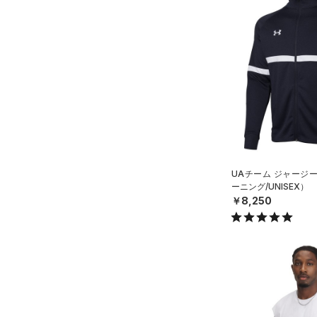
（67）
Tシャツ
（23）
タンクトップ
（6）
ポロシャツ
（15）
ロングTシャツ
（8）
パーカー&トレーナー
（20）
ジャケット
（12）
ジャージ
UAチーム ジャージ
（0）
ベスト
ーニング/UNISEX）
￥8,250
（2）
ダウン・コート
（0）
スポーツブラ
（0）
セットアップ
（0）
スイムウェア
ボトムス