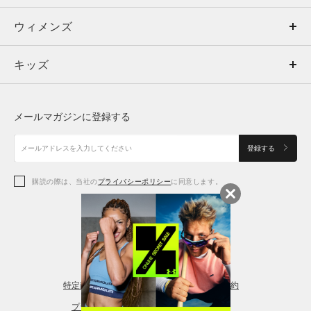
ウィメンズ
トップス
ウィメンズ
キッズ
トップス
ボトムス
キッズ
トップス
ボトムス
シューズ
シューズ
メールマガジンに登録する
ボトムス
シューズ
アクセサリー
アクセサリー
登録する
シューズ
アクセサリー
購読の際は、当社の
プライバシーポリシー
に同意します。
アクセサリー
スポーツブラ
レギンス＆タイツ
特定商取引法に基づく通販の表記
会員規約
プライバシーポリシー