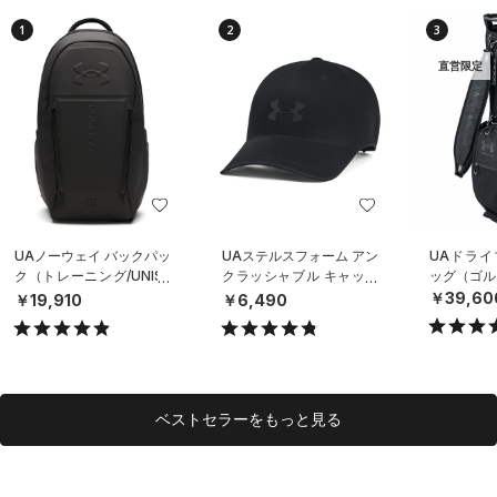
1
2
3
直営限定
UAノーウェイ バックパッ
UAステルスフォーム アン
UAドライ
ク（トレーニング/UNISE
クラッシャブル キャップ
ッグ（ゴルフ
X）
（ライフスタイル/UNISE
￥39,60
￥19,910
￥6,490
X）
ベストセラーをもっと見る