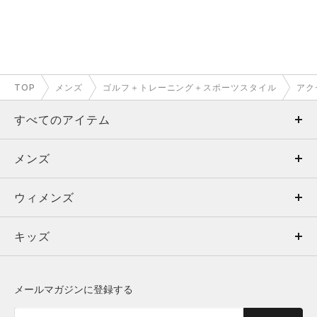
TOP
メンズ
ゴルフ＋トレーニング＋スポーツスタイル
アク
すべてのアイテム
メンズ
メンズ
ウィメンズ
トップス
ウィメンズ
キッズ
トップス
ボトムス
キッズ
トップス
ボトムス
シューズ
シューズ
メールマガジンに登録する
ボトムス
シューズ
アクセサリー