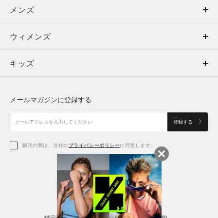
メンズ
メンズ
ウィメンズ
トップス
ウィメンズ
キッズ
トップス
ボトムス
キッズ
トップス
ボトムス
シューズ
シューズ
メールマガジンに登録する
ボトムス
シューズ
アクセサリー
アクセサリー
登録する
シューズ
アクセサリー
購読の際は、当社の
プライバシーポリシー
に同意します。
アクセサリー
スポーツブラ
レギンス＆タイツ
特定商取引法に基づく通販の表記
会員規約