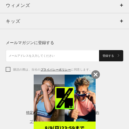
ウィメンズ
トップス
ウィメンズ
キッズ
トップス
ボトムス
キッズ
トップス
ボトムス
シューズ
シューズ
メールマガジンに登録する
ボトムス
シューズ
アクセサリー
アクセサリー
登録する
シューズ
アクセサリー
購読の際は、当社の
プライバシーポリシー
に同意します。
アクセサリー
スポーツブラ
レギンス＆タイツ
特定商取引法に基づく通販の表記
会員規約
プライバシーポリシー