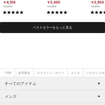
ーニング/MEN）
レーニング/MEN）
グ/MEN）
￥4,158
￥3,465
￥3,850
￥5,940
￥4,950
￥5,500
ベストセラーをもっと見る
TOP
直営限定
ステフィン・カリー
メンズ
バスケットボ
すべてのアイテム
メンズ
メンズ