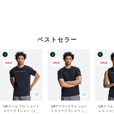
ベストセラー
1
2
3
SALE
SALE
SALE
UAクール プロ ショート
UAアーマードライ ショー
UAクール
スリーブ Tシャツ（トレ
トスリーブ Tシャツ（ト
レス シャ