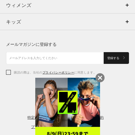
ウィメンズ
トップス
ウィメンズ
キッズ
トップス
ボトムス
キッズ
トップス
ボトムス
シューズ
シューズ
メールマガジンに登録する
ボトムス
シューズ
アクセサリー
アクセサリー
登録する
シューズ
アクセサリー
購読の際は、当社の
プライバシーポリシー
に同意します。
アクセサリー
スポーツブラ
レギンス＆タイツ
特定商取引法に基づく通販の表記
会員規約
プライバシーポリシー