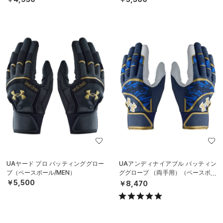
UAヤード プロ バッティンググロー
UAアンディナイアブル バッティン
ブ（ベースボール/MEN）
ググローブ （両手用）（ベースボー
ル/MEN）
￥5,500
￥8,470