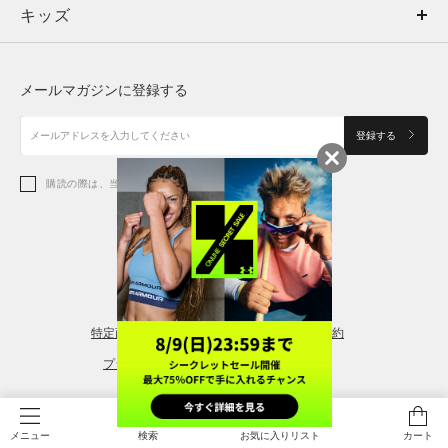
キッズ
トップス
ボトムス
キッズ
トップス
ボトムス
シューズ
シューズ
メールマガジンに登録する
ボトムス
シューズ
アクセサリー
アクセサリー
登録する
シューズ
アクセサリー
購読の際は、当社の
プライバシーポリシー
に同意します。
アクセサリー
スポーツブラ
レギンス＆タイツ
特定商取引法に基づく通販の表記
会員規約
プライバシーポリシー
© 2026 Copyright DOME Corporation. All Rights Reserved.
検索
お気に入りリスト
カート
メニュー