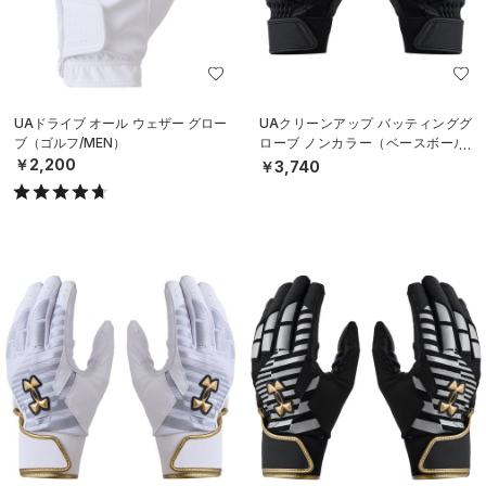
UAドライブ オール ウェザー グロー
UAクリーンアップ バッティンググ
ブ（ゴルフ/MEN）
ローブ ノンカラー（ベースボール/
MEN）
￥2,200
￥3,740