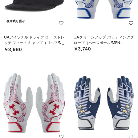
在庫残り僅か
UAアイソチル ドライブ ロー ストレ
UAクリーンアップ バッティンググ
ッチ フィット キャップ（ゴルフ/ME
ローブ（ベースボール/MEN）
N）
￥3,740
￥3,960