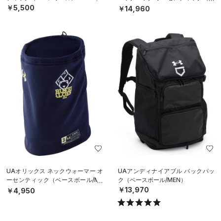
ースボール/MEN）
￥5,500
￥14,960
UAオリックス ネックウォーマー オ
UAアンディナイアブル バックパッ
ーセンティック（ベースボール/ME
ク（ベースボール/MEN）
N）
￥13,970
￥4,950