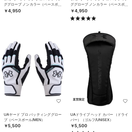
ググローブ ノンカラー（ベースボー
ググローブ ノンカラー（ベースボー
ル/MEN）
ル/MEN）
￥4,950
￥4,950
直営限定
UAヤード プロ バッティンググロー
UAドライブ ヘッド カバー （ドライ
ブ（ベースボール/MEN）
バー）（ゴルフ/UNISEX）
￥5,500
￥5,500