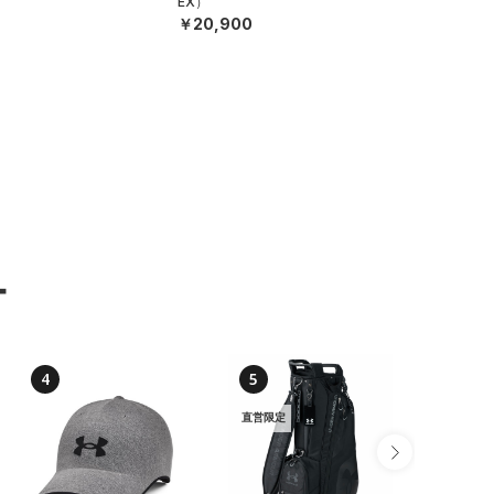
EX）
￥20,900
ー
4
5
6
直営限定