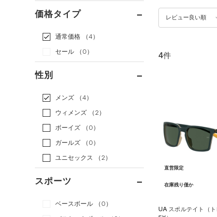
価格タイプ
レビュー良い順
通常価格
（4）
セール
（0）
4件
性別
メンズ
（4）
ウィメンズ
（2）
ボーイズ
（0）
ガールズ
（0）
ユニセックス
（2）
直営限定
スポーツ
在庫残り僅か
ベースボール
（0）
UA スポルテイト（ト