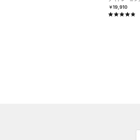
（0）
スイムウェア
（0）
X）
スポーツマスク
￥19,910
（17）
ソックス
（0）
ネックウォーマー
（1）
スリーブ
（1）
タオル
（0）
ボール
（0）
イヤホン＆ヘッドホン
（1）
ウォーターボトル
（4）
その他
シューズ
すべてのシューズ
サイズ
（13）
スポーツシューズ
ONESIZE
カラー
（8）
スパイク