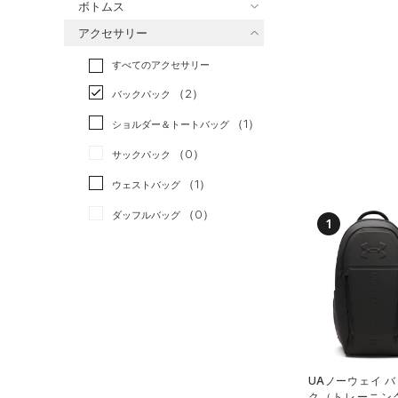
ボトムス
トレーニング
すべてのトップス
（1）
アクセサリー
すべてのボトムス
ランニング
（0）
（27）
ベースレイヤー
すべてのアクセサリー
（8）
スポーツスタイル
（1）
レギンス&タイツ
（21）
Tシャツ
（2）
アメリカンフットボール
バックパック
（6）
ショートパンツ
（7）
タンクトップ
（0）
（1）
ショルダー＆トートバッグ
（1）
パンツ(ロングパンツ)
（5）
ポロシャツ
サッカー
（0）
（0）
サックパック
（0）
スウェット＆フリース
（3）
ロングTシャツ
リカバリー
（0）
（1）
ウェストバッグ
（4）
アンダーウェア
（0）
パーカー&トレーナー
その他
（0）
（0）
ダッフルバッグ
（0）
スカート
（1）
1
ジャケット
（6）
キャップ＆ビーニー
（0）
スイムウェア
（0）
ジャージ
（3）
ベルト
（1）
ベスト
（17）
グローブ・手袋
（0）
ダウン・コート
（3）
アイウェア
（0）
スポーツブラ
リストバンド＆ヘッドバンド
（0）
セットアップ
UAノーウェイ 
（2）
ク（トレーニング/