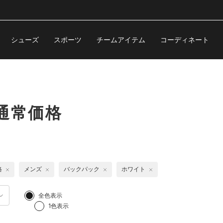
シューズ
スポーツ
チームアイテム
コーディネート
通常価格
格
メンズ
バックパック
ホワイト
全色表示
1色表示