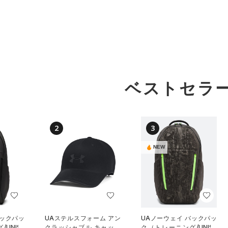
ベストセラ
2
3
NEW
バックパッ
UAステルスフォーム アン
UAノーウェイ バックパッ
UNISE
クラッシャブル キャップ
ク（トレーニング/UNISE