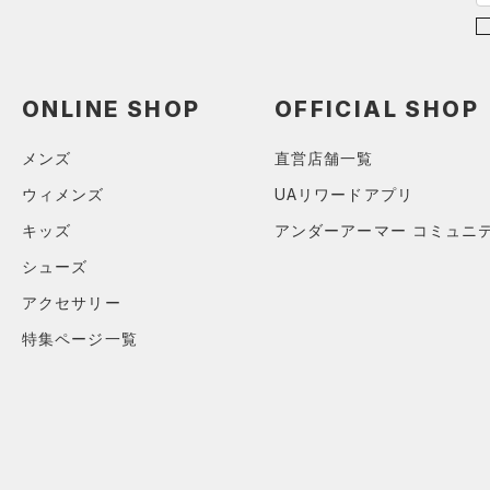
スポーツスタイルシューズ
（4）
ブラック
ホワイト
ブラウン
グリーン
（1）
サンダル
ONLINE SHOP
OFFICIAL SHOP
ブルー
パープル
レッド
イエロー
メンズ
直営店舗一覧
ウィメンズ
UAリワードアプリ
オレンジ
その他
キッズ
アンダーアーマー コミュニ
シューズ
価格
アクセサリー
特集ページ一覧
テクノロジー
～
円
円
FLOW(フロー)
（0）
在庫
HOVR(ホバー)
（0）
在庫あり
CHARGED(チャージド)
（0）
限定