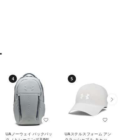
ー
4
5
6
UAノーウェイ バックパッ
UAステルスフォーム アン
UAステ
ク（トレーニング/UNISE
クラッシャブル キャップ
クラッシ