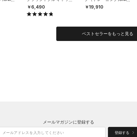
（ライフスタイル/UNISE
X）
￥6,490
￥19,910
X）
ベストセラーをもっと見る
メールマガジンに登録する
登録する