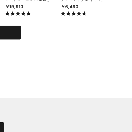
X）
（ライフスタイル/UNISE
（ライフ
￥19,910
￥6,490
￥6,49
X）
X）