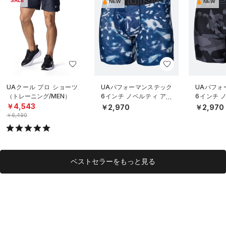
SALE
NEW
NEW
UAクール プロ ショーツ
UAパフォーマンステック
UAパフォ
（トレーニング/MEN）
6インチ ノベルティ アン
6インチ 
ダーウェア（トレーニン
ダーウェ
￥4,543
￥2,970
￥2,970
グ/MEN）
グ/MEN）
￥6,490
ベストセラーをもっと見る