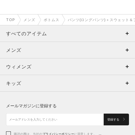
TOP
メンズ
ボトムス
パンツ(ロングパンツ)＋スウェット＆
すべてのアイテム
メンズ
メンズ
ウィメンズ
トップス
ウィメンズ
キッズ
トップス
ボトムス
キッズ
トップス
ボトムス
シューズ
シューズ
メールマガジンに登録する
ボトムス
シューズ
アクセサリー
アクセサリー
登録する
シューズ
アクセサリー
購読の際は、当社の
プライバシーポリシー
に同意します。