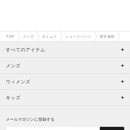
TOP
メンズ
ボトムス
ショートパンツ
通常価格
すべてのアイテム
メンズ
メンズ
ウィメンズ
トップス
ウィメンズ
キッズ
トップス
ボトムス
キッズ
トップス
ボトムス
シューズ
シューズ
メールマガジンに登録する
ボトムス