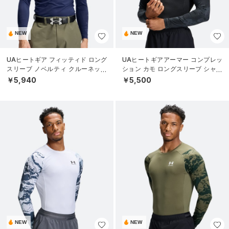
NEW
NEW
UAヒートギア フィッティド ロング
UAヒートギアアーマー コンプレッ
スリーブ ノベルティ クルーネック
ション カモ ロングスリーブ シャツ
シャツ（ゴルフ/MEN）
（トレーニング/MEN）
￥5,940
￥5,500
NEW
NEW