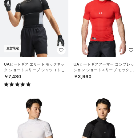
直営限定
UAヒートギア エリート モックネッ
UAヒートギアアーマー コンプレッ
ク ショートスリーブ シャツ（トレ
ション ショートスリーブ モック シ
ーニング/MEN）
ャツ（ベースボール/MEN）
￥7,480
￥3,960