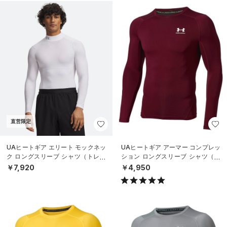
直営限定
UAヒートギア エリート モックネッ
UAヒートギア アーマー コンプレッ
ク ロングスリーブ シャツ（トレー
ション ロングスリーブ シャツ（ト
ニング/MEN）
レーニング/MEN）
￥7,920
￥4,950