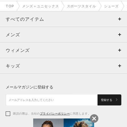
TOP
メンズ＋ユニセックス
スポーツスタイル
シューズ
すべてのアイテム
メンズ
メンズ
ウィメンズ
トップス
ウィメンズ
キッズ
トップス
ボトムス
キッズ
トップス
ボトムス
シューズ
シューズ
メールマガジンに登録する
ボトムス
シューズ
アクセサリー
アクセサリー
登録する
シューズ
アクセサリー
購読の際は、当社の
プライバシーポリシー
に同意します。