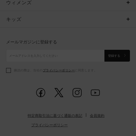
ウィメンズ
トップス
ウィメンズ
キッズ
トップス
ボトムス
キッズ
トップス
ボトムス
シューズ
シューズ
メールマガジンに登録する
ボトムス
シューズ
アクセサリー
アクセサリー
登録する
シューズ
アクセサリー
購読の際は、当社の
プライバシーポリシー
に同意します。
アクセサリー
スポーツブラ
レギンス＆タイツ
特定商取引法に基づく通販の表記
会員規約
プライバシーポリシー