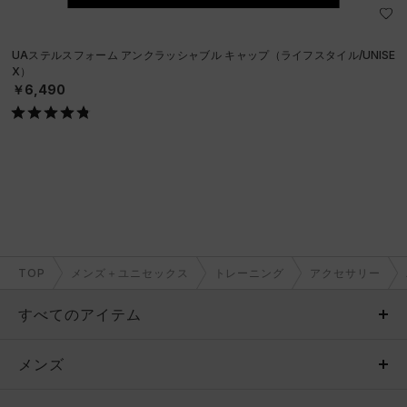
UAステルスフォーム アンクラッシャブル キャップ（ライフスタイル/UNISE
X）
￥6,490
TOP
メンズ＋ユニセックス
トレーニング
アクセサリー
すべてのアイテム
メンズ
メンズ