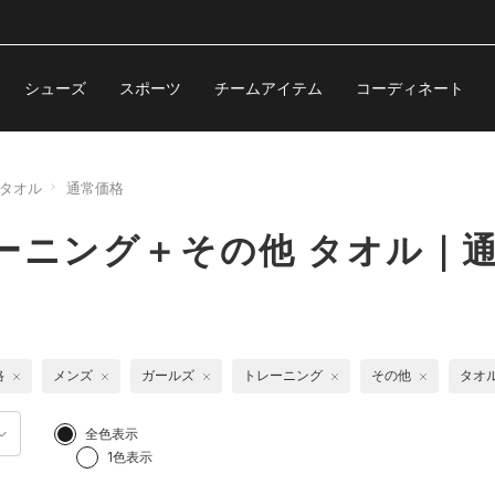
シューズ
スポーツ
チームアイテム
コーディネート
タオル
通常価格
ーニング＋その他 タオル｜
格
メンズ
ガールズ
トレーニング
その他
タオ
全色表示
1色表示