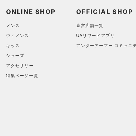
（32）
ショートパンツ
（14）
タンクトップ
（1）
ショルダー＆トートバッグ
（15）
ONLINE SHOP
OFFICIAL SHOP
パンツ(ロングパンツ)
（4）
ポロシャツ
（6）
サックパック
（4）
スウェット＆フリース
（10）
ロングTシャツ
メンズ
直営店舗一覧
（2）
ウェストバッグ
（25）
アンダーウェア
（8）
パーカー&トレーナー
ウィメンズ
UAリワードアプリ
（13）
ダッフルバッグ
（0）
スカート
（13）
ジャケット
キッズ
アンダーアーマー コミュニ
（7）
キャップ＆ビーニー
（0）
スイムウェア
（11）
ジャージ
シューズ
（0）
ベルト
（0）
ベスト
アクセサリー
（2）
グローブ・手袋
（1）
ダウン・コート
特集ページ一覧
（3）
アイウェア
（0）
スポーツブラ
リストバンド＆ヘッドバンド
（0）
セットアップ
（3）
（0）
スイムウェア
（0）
スポーツマスク
（15）
ソックス
（0）
ネックウォーマー