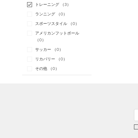
トレーニング
（3）
ランニング
（0）
スポーツスタイル
（0）
アメリカンフットボール
（0）
サッカー
（0）
リカバリー
（0）
その他
（0）
カテゴリー
トップス
ボトムス
すべてのトップス
アクセサリー
すべてのボトムス
（25）
ベースレイヤー
すべてのアクセサリー
（12）
レギンス&タイツ
（36）
Tシャツ
（19）
バックパック