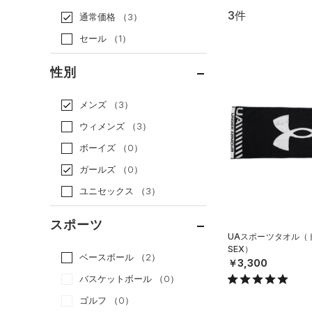
3件
通常価格
（3）
セール
（1）
性別
メンズ
（3）
ウィメンズ
（3）
ボーイズ
（0）
ガールズ
（0）
ユニセックス
（3）
スポーツ
UAスポーツタオル（ト
SEX）
ベースボール
（2）
￥3,300
バスケットボール
（0）
ゴルフ
（0）