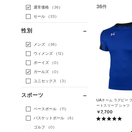
36件
通常価格
（36）
セール
（33）
性別
メンズ
（36）
ウィメンズ
（12）
ボーイズ
（0）
ガールズ
（0）
ユニセックス
（3）
スポーツ
UAチーム ラグビー 
ートスリーブ シャツ
ベースボール
（11）
EN）
￥7,700
バスケットボール
（6）
ゴルフ
（0）