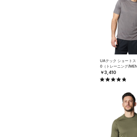
（14）
タンクトップ
（4）
ポロシャツ
（10）
ロングTシャツ
（8）
パーカー&トレーナー
（13）
ジャケット
（11）
ジャージ
UAテック ショートス
（0）
ベスト
0（トレーニング/ME
￥3,410
（1）
ダウン・コート
（0）
スポーツブラ
（0）
セットアップ
（0）
スイムウェア
ボトムス
アクセサリー
すべてのボトムス
シューズ