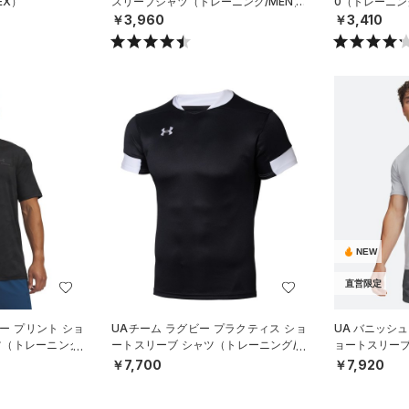
EX）
スリーブシャツ（トレーニング/MEN）
0（トレーニン
￥3,960
￥3,410
NEW
直営限定
ー プリント ショ
UAチーム ラグビー プラクティス ショ
UA バニッシュ
ツ（トレーニング/
ートスリーブ シャツ（トレーニング/M
ョートスリーブ
EN）
MEN）
￥7,700
￥7,920