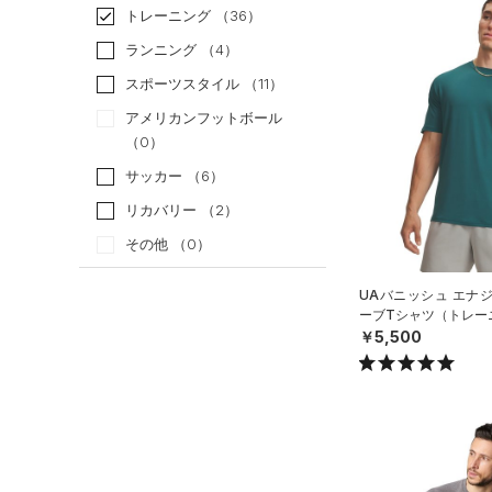
トレーニング
（36）
ランニング
（4）
スポーツスタイル
（11）
アメリカンフットボール
（0）
サッカー
（6）
リカバリー
（2）
その他
（0）
カテゴリー
UAバニッシュ エナ
ーブTシャツ（トレーニ
￥5,500
トップス
すべてのトップス
（25）
ベースレイヤー
（36）
Tシャツ