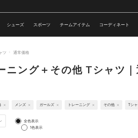
シューズ
スポーツ
チームアイテム
コーディネート
ャツ
通常価格
ーニング＋その他 Tシャツ
格
メンズ
ガールズ
トレーニング
その他
Tシ
全色表示
1色表示