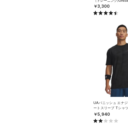
（トレーニング/UNIS
ルドギアインフラレッド)
￥3,300
（0）
AUXETIC(オーゼティック)
（0）
Charged Cotton(チャージド
コットン)
（2）
Rival Fleece(ライバルフリー
ス)
（0）
Armour Fleece(アーマーフリ
ース)
（0）
UAバニッシュ エナジ
ートスリーブ Tシャ
MEN）
￥5,940