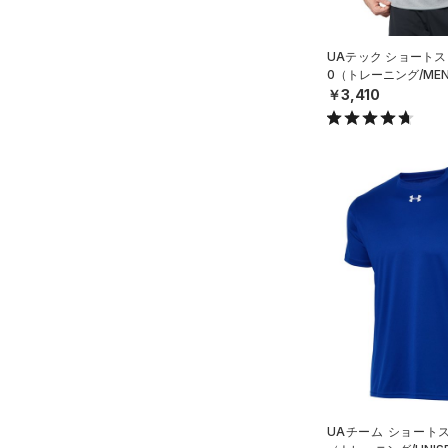
～
円
円
4XL
（0）
ネックウォーマー
FLOW(フロー)
（0）
在庫
5XL
（1）
スリーブ
UAテック ショートス
HOVR(ホバー)
（0）
6XL
0（トレーニング/ME
在庫あり
（3）
タオル
CHARGED(チャージド)
（0）
限定
￥3,410
（0）
MICRO G(マイクロＧ)
ボール
（0）
直営限定
（1）
コレクション
TRIBASE(トライベース)
（0）
イヤホン＆ヘッドホン
公式サイト限定
（0）
（0）
（1）
ウォーターボトル
プロジェクトロック
（0）
在庫残りわずか
（0）
RUSH(ラッシュ)
（5）
（0）
その他
ステフィン・カリー
（0）
ISO-CHILL(アイソチル)
（0）
アジア限定
（0）
Tech(テック)
（1）
COLDGEAR ARMOUR(コール
ドギアアーマー)
（0）
HEATGEAR ARMOUR(ヒート
ギアアーマー)
（2）
STORM(ストーム)
（0）
UAチーム ショート
COLDGEAR INFRARED(コー