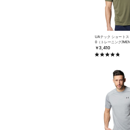
すべてのアクセサリー
（12）
レギンス&タイツ
すべてのシューズ
（19）
バックパック
（32）
ショートパンツ
サイズ
（3）
スポーツシューズ
（1）
ショルダー＆トートバッグ
（15）
パンツ(ロングパンツ)
YXS(120cm)
カラー
（0）
スパイク
（6）
サックパック
（4）
スウェット＆フリース
YS(130cm)
UAテック ショートス
スポーツスタイルシューズ
（2）
ウェストバッグ
（25）
0（トレーニング/ME
アンダーウェア
YM(140cm)
（0）
￥3,410
（13）
ダッフルバッグ
（0）
ブラック
スカート
ホワイト
ブラウン
グリーン
YL(150cm)
（3）
サンダル
（7）
キャップ＆ビーニー
（0）
YXL(160cm)
スイムウェア
（0）
XS
ベルト
ブルー
パープル
レッド
イエロー
S
（2）
グローブ・手袋
M
（3）
アイウェア
オレンジ
その他
L
リストバンド＆ヘッドバンド
（3）
XL
価格
2XL
（0）
スポーツマスク
3XL
テクノロジー
（15）
ソックス